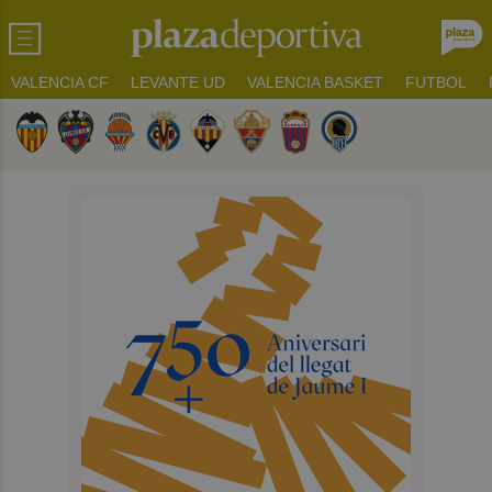
VALENCIA CF
LEVANTE UD
VALENCIA BASKET
FUTBOL