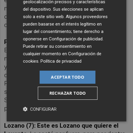
encender su alarma. Desde ese momento,
geolocalización precisos y características
más comedido, pero recuperó el resuello. En
del dispositivo. Sus elecciones se aplican
definitiva, un regreso potente del
solo a este sitio web. Algunos proveedores
pueden basarse en el interés legítimo en
centrocampista.
lugar del consentimiento; tiene derecho a
oponerse en
Configuración de publicidad
.
Pablo Martínez (5): Aislado
. No estuvo bien.
Puede retirar su consentimiento en
El capitán estuvo demasiado solo en la
cualquier momento en
Configuración de
medular, con Oriol preocupado de Ontiveros
cookies
.
Política de privacidad
y Novoa en sus caídas por dentro, y
demasiado retrasado. Esto provocó que
ACEPTAR TODO
Pablo se perdiese en un círculo central que
se le hizo inmenso, con pocos apoyos.
RECHAZAR TODO
Sorprendió, en cualquier caso, que fuese el
primer sustituido al descanso.
CONFIGURAR
Lozano (7): Este es Lozano que quiere el