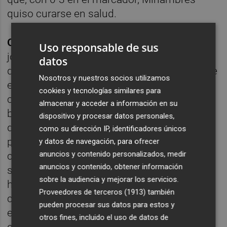
quiso curarse en salud.
Oriol Rey (7): Buen regreso
. Titular cinco
Uso responsable de sus
jornadas después. No saltaba de inicio
datos
desde la cita de la remontada contra el Elche
Nosotros y nuestros socios utilizamos
en Orriols y llevaba cuatro choques
cookies y tecnologías similares para
consecutivos vistos completos desde el
almacenar y acceder a información en su
banco. Y con esas, fue la otra gran sorpresa
dispositivo y procesar datos personales,
de la alineación inicial. Empezó bien, con
como su dirección IP, identificadores únicos
poso en la medular e incrustándose entre
y datos de navegación, para ofrecer
anuncios y contenido personalizados, medir
centrales para sacar la pelota jugada. Como
anuncios y contenido, obtener información
si esa salida repentina de los onces no
sobre la audiencia y mejorar los servicios.
hubiese mermado su confianza. Un mal
Proveedores de terceros (1913)
también
control que a punto estuvo de costar el
pueden procesar sus datos para estos y
empate del Villarreal pareció, entonces sí,
otros fines, incluido el uso de datos de