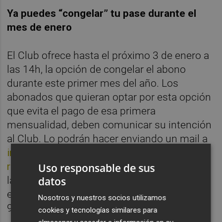
Ya puedes “congelar” tu pase durante el
mes de enero
El Club ofrece hasta el próximo 3 de enero a
las 14h, la opción de congelar el abono
durante este primer mes del año. Los
abonados que quieran optar por esta opción
que evita el pago de esa primera
mensualidad, deben comunicar su intención
al Club. Lo podrán hacer enviando un mail a
imartinez@valenciabasket.com
o
recepcion@valenciabasket.com
y a través de
Uso responsable de sus
datos
la vía telefónica durante la mañana del 3 de
enero hasta las 14h, llamando al
Nosotros y nuestros socios utilizamos
96.395.70.84.
cookies y tecnologías similares para