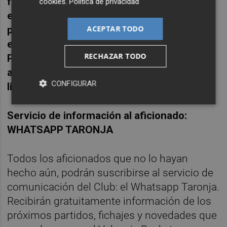
femeninos cabe recordar que continúa
cookies
.
Política de privacidad
estando prohibido comer y beber en el
ACEPTAR TODO
pabellón, y que la mascarilla es obligatoria
en todo momento. Por otro lado el
RECHAZAR TODO
Pasaporte COVID no será necesario para
acceder, y el Club reforzará los servicios de
CONFIGURAR
limpieza y desinfección.
Servicio de información al aficionado:
WHATSAPP TARONJA
Todos los aficionados que no lo hayan
hecho aún, podrán suscribirse al servicio de
comunicación del Club: el Whatsapp Taronja.
Recibirán gratuitamente información de los
próximos partidos, fichajes y novedades que