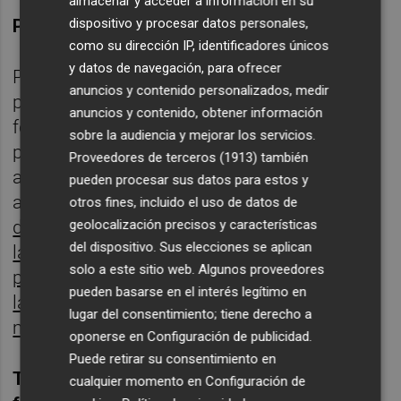
almacenar y acceder a información en su
dispositivo y procesar datos personales,
Partidos femeninos con asistencia normal
como su dirección IP, identificadores únicos
y datos de navegación, para ofrecer
Puesto que en ningún momento de la
anuncios y contenido personalizados, medir
presente temporada la asistencia a partidos
anuncios y contenido, obtener información
femeninos ha superado el nuevo aforo
sobre la audiencia y mejorar los servicios.
permitido por las autoridades, se continuará
Proveedores de terceros (1913)
también
accediendo con normalidad, mediante
pueden procesar sus datos para estos y
abono global, femenino o entradas.
En caso
otros fines, incluido el uso de datos de
geolocalización precisos y características
de que para algún partido concreto se diera
del dispositivo. Sus elecciones se aplican
la circunstancia de que se superara el aforo
solo a este sitio web. Algunos proveedores
permitido, el Club lo comunicaría y tomaría
pueden basarse en el interés legítimo en
las medidas oportunas para asegurar el
lugar del consentimiento; tiene derecho a
mencionado aforo.
oponerse en
Configuración de publicidad
.
Puede retirar su consentimiento en
Tanto en partidos masculinos como
cualquier momento en
Configuración de