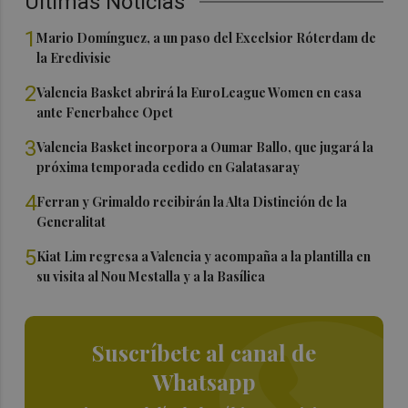
Últimas Noticias
1
Mario Domínguez, a un paso del Excelsior Róterdam de
la Eredivisie
2
Valencia Basket abrirá la EuroLeague Women en casa
ante Fenerbahce Opet
3
Valencia Basket incorpora a Oumar Ballo, que jugará la
próxima temporada cedido en Galatasaray
4
Ferran y Grimaldo recibirán la Alta Distinción de la
Generalitat
5
Kiat Lim regresa a Valencia y acompaña a la plantilla en
su visita al Nou Mestalla y a la Basílica
Suscríbete al canal de
Whatsapp