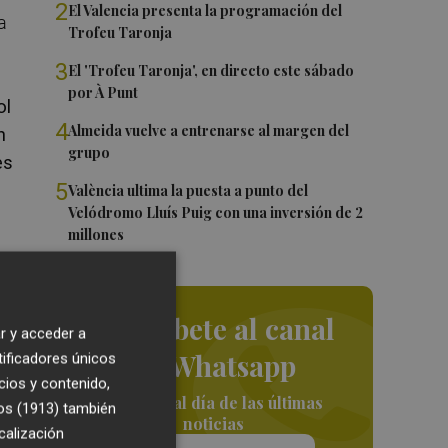
2
El Valencia presenta la programación del
a
Trofeu Taronja
3
El 'Trofeu Taronja', en directo este sábado
por À Punt
ol
4
Almeida vuelve a entrenarse al margen del
n
grupo
es
5
València ultima la puesta a punto del
Velódromo Lluís Puig con una inversión de 2
millones
a
Suscríbete al canal
r y acceder a
de Whatsapp
tificadores únicos
cios y contenido,
Siempre al día de las últimas
os (1913)
también
noticias
calización
e