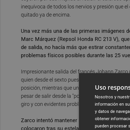
inequívoca de todos los nervios y presión que 
quitado ya de encima.
Una vez más una de las primeras imágenes de
Marc Márquez (Repsol Honda RC 213 V), que d
de salida, no hacía más que estirar constant
problemas físicos posibles durante las 25 vue
Impresionante salida del francés Johann Zarco
quien desde el sexto puesto llegó cuarto a final 
Uso respons
posición, mientras que una vez más las Yamaha 
pesar de salir desde la "pole position" y el espa
Nosotros y nuestr
giro y con evidentes problemas de rendimiento al
información en su 
y datos de navega
obtener informació
Zarco intentó mantener su ritmo mientras que
pueden procesar su
colocaron tras su estela, con Marc Márquez c