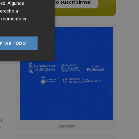
¡Quiero suscribirme!
 web. Algunos
derecho a
ier momento en
PTAR TODO
o
n