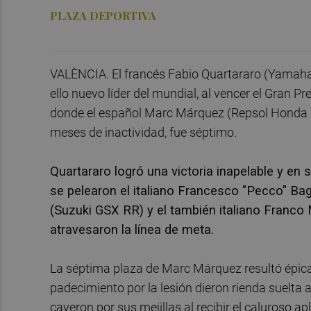
PLAZA DEPORTIVA
VALÈNCIA. El francés Fabio Quartararo (Yamaha
ello nuevo líder del mundial, al vencer el Gran P
donde el español Marc Márquez (Repsol Honda R
meses de inactividad, fue séptimo.
Quartararo logró una victoria inapelable y en 
se pelearon el italiano Francesco "Pecco" Ba
(Suzuki GSX RR) y el también italiano Franco
atravesaron la línea de meta.
La séptima plaza de Marc Márquez resultó épica 
padecimiento por la lesión dieron rienda suelta 
cayeron por sus mejillas al recibir el caluroso ap