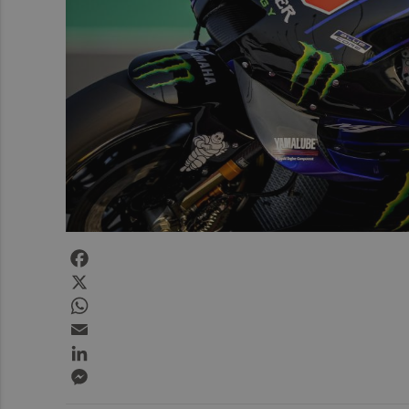
Facebook
X
WhatsApp
Email
LinkedIn
Messenger