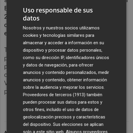
su primera campaña, pero tras cuatro años en
Boston alternó los Bucks y los Clippers en la
Uso responsable de sus
2021-22 y completó, por el momento, su
datos
carrera NBA, con cinco años y 322
Nosotros y nuestros socios utilizamos
encuentros.
cookies y tecnologías similares para
almacenar y acceder a información en su
Tras ello, firmó por el Virtus Bolonia en su
dispositivo y procesar datos personales,
primer periplo por Europa antes de, previo
como su dirección IP, identificadores únicos
y datos de navegación, para ofrecer
pago de una compensación por parte del
anuncios y contenido personalizados, medir
club de la Fonteta, llegar este curso a
anuncios y contenido, obtener información
Valencia, donde se ha convertido en una
sobre la audiencia y mejorar los servicios.
pieza clave del equipo.
Proveedores de terceros (1913)
también
pueden procesar sus datos para estos y
otros fines, incluido el uso de datos de
geolocalización precisos y características
del dispositivo. Sus elecciones se aplican
solo a este sitio web. Algunos proveedores
ARCHIVADO EN
SEMI OJELEYE
VALENCIA BASKET