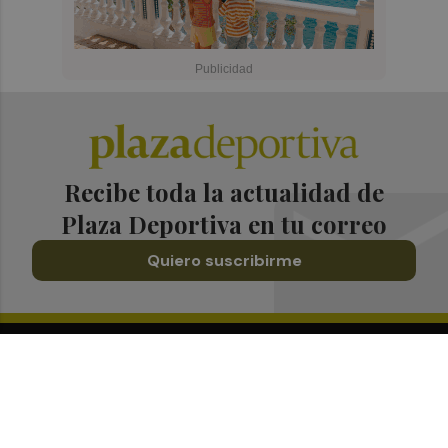
Recibe toda la actualidad de
Plaza Deportiva en tu correo
Quiero suscribirme
Suscríbete al Boletín
Todos los días a primera hora en tu email