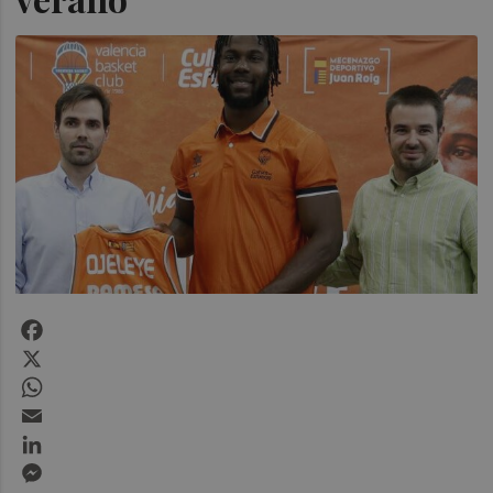
Facebook
X
WhatsApp
Email
LinkedIn
Messenger