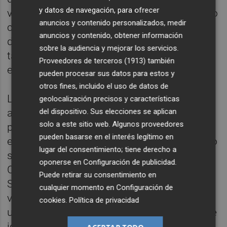
y datos de navegación, para ofrecer
vea impotente. Si bien es cierto que coincido
anuncios y contenido personalizados, medir
con él en que el resultado fue más excesivo
anuncios y contenido, obtener información
de lo esperado viendo cómo fluía el partido,
sobre la audiencia y mejorar los servicios.
también es verdad que el
feeling
es que el
Proveedores de terceros (1913)
también
equipo se dejó llevar en el último suspiro.
pueden procesar sus datos para estos y
otros fines, incluido el uso de datos de
La sensación que queda es que la Liga
geolocalización precisos y características
del dispositivo. Sus elecciones se aplican
acabó una vez el Valencia CF se clasificó
solo a este sitio web. Algunos proveedores
para la final de Copa del Rey; y la temporada
pueden basarse en el interés legítimo en
en su conjunto en el momento que el equipo
lugar del consentimiento; tiene derecho a
sucumbió con los penaltis en la final de
oponerse en
Configuración de publicidad
.
Copa. Ni el derbi, ni ganarle a Marcelino en
Puede retirar su consentimiento en
San Mamés ni la revancha contra el equipo
cualquier momento en
Configuración de
verdiblanco, nada ha servido para conseguir
cookies
.
Política de privacidad
una victoria que no llega desde hace ya siete
jornadas, casi a finales de marzo. Eso por no