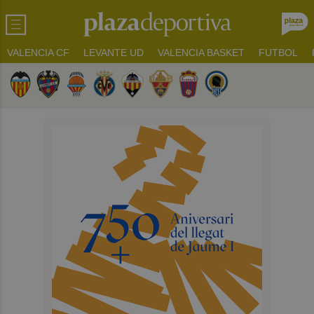
VALENCIA CF
LEVANTE UD
VALENCIA BASKET
FUTBOL