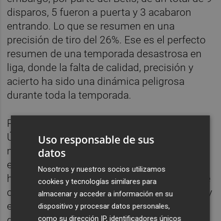
disparos, 5 fueron a puerta y 3 acabaron
entrando. Lo que se resumen en una
precisión de tiro del 26%. Ese es el perfecto
resumen de una temporada desastrosa en
liga, donde la falta de calidad, precisión y
acierto ha sido una dinámica peligrosa
durante toda la temporada.
Pero atrás las cosas no pintan mejor.
Únicamente salvaguardados por un
Uso responsable de sus
magnífico portero como es Mamardashvili,
datos
el equipo lo ha probado todo y aun así le
Nosotros y nuestros socios utilizamos
hacen goles de absoluta pachanga: faltas de
cookies y tecnologías similares para
concentración, pérdidas de balón absurdas y
almacenar y acceder a información en su
errores de marcaje continuos. Bordalás no
dispositivo y procesar datos personales,
como su dirección IP, identificadores únicos
da con la tecla y eso hace que el equipo se