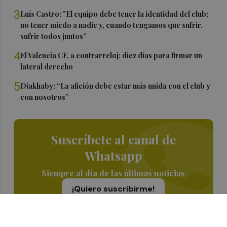
3
Luís Castro: "El equipo debe tener la identidad del club;
no tener miedo a nadie y, cuando tengamos que sufrir,
sufrir todos juntos”
4
El Valencia CF, a contrarreloj: diez días para firmar un
lateral derecho
5
Diakhaby: “La afición debe estar más unida con el club y
con nosotros”
Suscríbete al canal de
Whatsapp
Siempre al día de las últimas noticias
¡Quiero suscribirme!