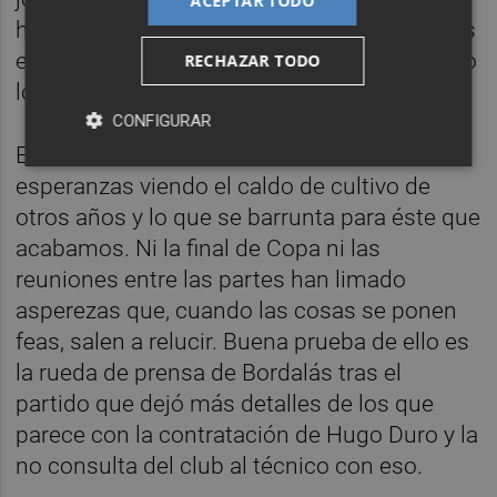
ACEPTAR TODO
hablar de que sólo ha conseguido 5 victorias
en Mestalla de 18 partidos disputados como
RECHAZAR TODO
local.
CONFIGURAR
El incierto futuro no ofrece muchas
esperanzas viendo el caldo de cultivo de
otros años y lo que se barrunta para éste que
acabamos. Ni la final de Copa ni las
reuniones entre las partes han limado
asperezas que, cuando las cosas se ponen
feas, salen a relucir. Buena prueba de ello es
la rueda de prensa de Bordalás tras el
partido que dejó más detalles de los que
parece con la contratación de Hugo Duro y la
no consulta del club al técnico con eso.