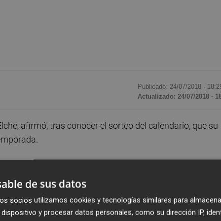
Publicado: 24/07/2018 ·
18:2
Actualizado: 24/07/2018 · 1
lche, afirmó, tras conocer el sorteo del calendario, que su
temporada.
ualquier rival iba a ser complicado. Nos toca Granada
mos a afrontarlo con toda la ilusión que tenemos para
able de sus datos
os socios utilizamos cookies y tecnologías similares para almacena
dispositivo y procesar datos personales, como su dirección IP, iden