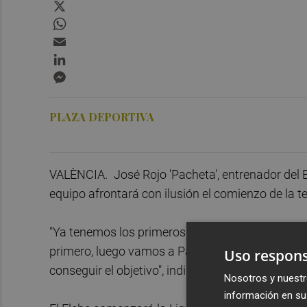
X
WhatsApp
Email
LinkedIn
Messenger
PLAZA DEPORTIVA
VALÈNCIA.
José Rojo 'Pacheta', entrenador del E
equipo afrontará con ilusión el comienzo de la 
"Ya tenemos los primeros gatos en la barriga. C
primero, luego vamos a Pamplona... Da igual. Va
Uso respons
conseguir el objetivo", indicó el técnico.
Nosotros y nuestr
información en su 