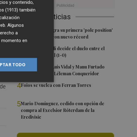
cios y contenido,
os (1913)
también
Últimas Noticias
calización
 web. Algunos
1
Jorge Martín logra su primera 'pole position'
derecho a
en Silverstone, con nuevo récord
ier momento en
2
Un gol de Bardeli decide el duelo entre el
Levante y su filial (1-0)
PTAR TODO
3
Nacho Huerta, Luis Vidal y Manu Furtado
renuevan con el Léleman Conqueridor
4
Foios se vuelca con Ferran Torres
 de
5
Mario Domínguez, cedido con opción de
compra al Excelsior Róterdam de la
Eredivisie