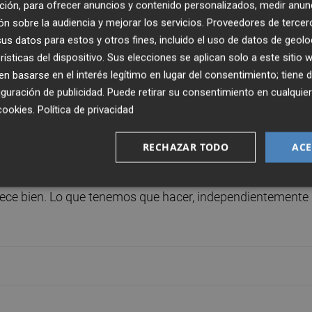
Granada, su primer desplazamiento será a Pamplona para
ción, para ofrecer anuncios y contenido personalizados, medir anun
 Málaga, ante otro histórico de la competición.
n sobre la audiencia y mejorar los servicios.
Proveedores de tercer
s datos para estos y otros fines, incluido el uso de datos de geolo
rísticas del dispositivo. Sus elecciones se aplican solo a este sitio
 enfrentar en un partido amistoso de preparación el
 basarse en el interés legítimo en lugar del consentimiento; tiene 
eal Club de Golf de Campoamor.
guración de publicidad
. Puede retirar su consentimiento en cualqu
cookies
.
Política de privacidad
ad desde que el equipo andaluz logró el ascenso en el
promoción de la temporada 2010-11.
RECHAZAR TODO
ACE
ó importancia al orden de los enfrentamientos y a la
rece bien. Lo que tenemos que hacer, independientemente