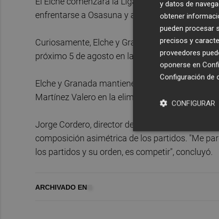
El Elche comenzará la Liga como local ante el 
y datos de navega
enfrentarse a Osasuna y acabará la temporada en
obtener informació
pueden procesar su
precisos y caracte
Curiosamente, Elche y Granada también se van a
proveedores pueden
próximo 5 de agosto en las instalaciones del R
oponerse en
Confi
Configuración de 
Elche y Granada mantienen una histórica rivalid
Martínez Valero en la eliminatoria final de la 
CONFIGURAR
Jorge Cordero, director deportivo del Elche, rest
composición asimétrica de los partidos. "Me pa
los partidos y su orden, es competir", concluyó.
ARCHIVADO EN