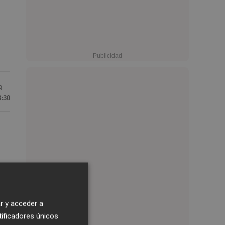
9
8:30
r y acceder a
tificadores únicos