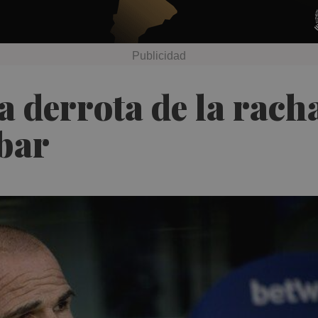
a derrota de la rach
bar