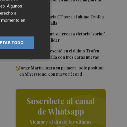
1
en Mestalla
 web. Algunos
no,
derecho a
2
El once del Valencia CF para el último Trofeu
ier momento en
Taronja de Mestalla
3
Jorge Martín suma su tercera victoria 'sprint'
que
del año y es más líder
PTAR TODO
 la
4
El Valencia se presentó en el último Trofeu
Taronja en Mestalla con tres caras nuevas
5
Jorge Martín logra su primera 'pole position'
en Silverstone, con nuevo récord
Suscríbete al canal
de Whatsapp
Siempre al día de las últimas