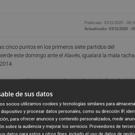
Publicado: 03/11/2020 ·
09:1
Actualizado: 03/11/2020 · 0
 cinco puntos en los primeros siete partidos del
pierde este domingo ante el Alavés, igualará la mala racha
 2014.
on un partido menos que algunos de sus rivales, y la únic
e en El Sadar ante Osasuna (1-3).
able de sus datos
os socios utilizamos cookies y tecnologías similares para almacena
entrenador en el Levante, pero si pierde el domingo ante
dispositivo y procesar datos personales, como su dirección IP, iden
racha de Mendilibar del inicio de la temporada 2014-15, co
ción, para ofrecer anuncios y contenido personalizados, medir anun
 primeras ocho jornadas.
n sobre la audiencia y mejorar los servicios.
Proveedores de tercer
s datos para estos y otros fines, incluido el uso de datos de geolo