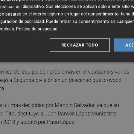
o tras perder por 0-5 ante el Real Madrid en su estadio y
rísticas del dispositivo. Sus elecciones se aplican solo a este sitio
 y que ahora cumple su segunda etapa en el club valencia
 basarse en el interés legítimo en lugar del consentimiento; tiene 
guración de publicidad
. Puede retirar su consentimiento en cualqu
cookies
.
Política de privacidad
 una jornada más a Lucas Alcaraz, que tras un mal arran
RECHAZAR TODO
ACE
 en nueve partidos, dejó su puesto tras caer por 4-0 ante
ituido por Joan Francesc Ferrer ‘Rubi’.
ica del equipo, con problemas en el vestuario y varios
te bajó a Segunda división en un descenso que provocó
ta.
as últimas decididas por Manolo Salvador, ya que su
nco ’Tito’, destituyó a Juan Ramón López Muñiz tras
n 2018 y apostó por Paco López.