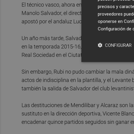
El técnico vasco, ahora en el Eibar, fue destituid
precisos y caracte
Manolo Salvador, el director deportivo entonces
proveedores pueden
apostó por el andaluz Lucas Alcaraz.
oponerse en
Confi
Configuración de 
Un año más tarde, Salvador sostuvo en el cargo
CONFIGURAR
en la temporada 2015-16, con apenas seis puntos
Real Sociedad en el Ciutat de València y fue sust
Sin embargo, Rubi no pudo cambiar la mala dinám
actos de indisciplina en la plantilla, y el Levan
también la salida de Salvador del club levantinis
Las destituciones de Mendilibar y Alcaraz son l
sustituto en la dirección deportiva, Vicente Bla
encadenar quince partidos seguidos sin ganar e