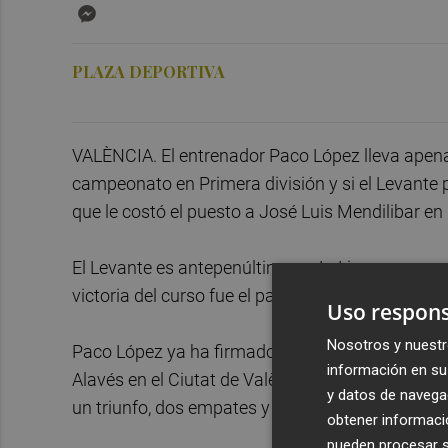
Messenger
PLAZA DEPORTIVA
VALÈNCIA. El entrenador Paco López lleva apenas
campeonato en Primera división y si el Levante 
que le costó el puesto a José Luis Mendilibar en
El Levante es antepenúltimo en LaLiga, aunque c
victoria del curso fue el pasado 27 de septiembr
Uso respons
Nosotros y nuestr
Paco López ya ha firmado su peor arranque como 
información en su 
Alavés en el Ciutat de València calcará la mala 
y datos de navega
un triunfo, dos empates y cinco derrotas en las
obtener informació
pueden procesar su