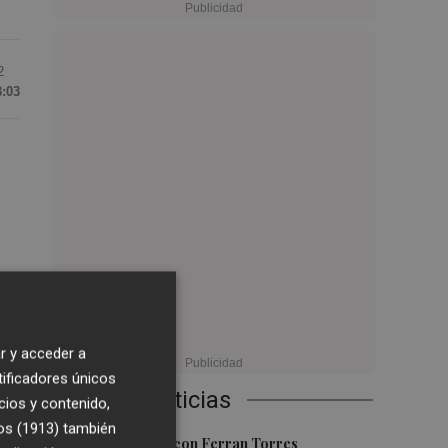
2
3:03
r y acceder a
tificadores únicos
Últimas Noticias
cios y contenido,
os (1913)
también
1
Foios se vuelca con Ferran Torres