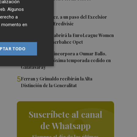
calización
 web. Algunos
2
Mario Domínguez, a un paso del Excelsior
derecho a
Róterdam de la Eredivisie
ier momento en
3
Valencia Basket abrirá la EuroLeague Women
en casa ante Fenerbahce Opet
PTAR TODO
4
Valencia Basket incorpora a Oumar Ballo,
que jugará la próxima temporada cedido en
Galatasaray
5
Ferran y Grimaldo recibirán la Alta
Distinción de la Generalitat
Suscríbete al canal
de Whatsapp
Siempre al día de las últimas