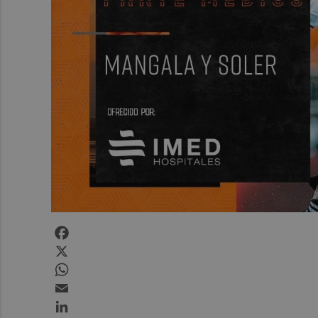
Facebook
X
WhatsApp
Email
LinkedIn