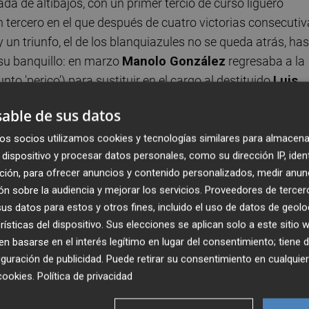
da de altibajos, con un primer tercio de curso liguero
 tercero en el que después de cuatro victorias consecutiv
un triunfo, el de los blanquiazules no se queda atrás, ha
 su banquillo: en marzo
Manolo González
regresaba a la
nto 'perico') para sustituir en el cargo al destituido
Luis
to al frente del vestuario 'perico' tras el despido de
Luis
able de sus datos
os socios utilizamos cookies y tecnologías similares para almacena
dispositivo y procesar datos personales, como su dirección IP, iden
cacece podrán dirigir a sus respectivos equipos desde el
ción, para ofrecer anuncios y contenido personalizados, medir anun
nados. El primero cuenta con las bajas por lesión de los
n sobre la audiencia y mejorar los servicios.
Proveedores de tercer
d
, mientras que el segundo no podrá disponer por el mism
s datos para estos y otros fines, incluido el uso de datos de geolo
duda del lateral reconvertido en central
Carlos Clerc
, quien
rísticas del dispositivo. Sus elecciones se aplican solo a este sitio
 basarse en el interés legítimo en lugar del consentimiento; tiene 
guración de publicidad
. Puede retirar su consentimiento en cualqu
gi Gómez
,
'Lele'
Cabrera
y
Brian Oliván
; como
cookies
.
Política de privacidad
e mediocentros;
Jofre Carreras
,
Aguado
y
Puado
com