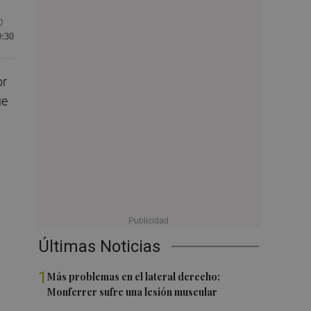
0
0:30
or
ue
Últimas Noticias
1
Más problemas en el lateral derecho:
Monferrer sufre una lesión muscular