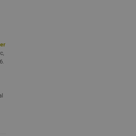
er
c,
6.
al