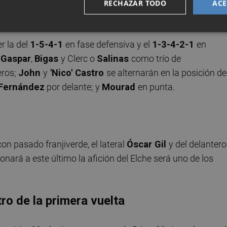
ncia bien podrían ser los elegidos por Manolo González p
RECHAZAR TODO
ACE
r la del
1-5-4-1
en fase defensiva y el
1-3-4-2-1
en
 Gaspar
,
Bigas
y Clerc o
Salinas
como trío de
eros;
John
y
'Nico' Castro
se alternarán en la posición de
 Fernández
por delante; y
Mourad
en punta.
con pasado franjiverde, el lateral
Óscar Gil
y del delantero
ionará a este último la afición del Elche será uno de los
ro de la primera vuelta