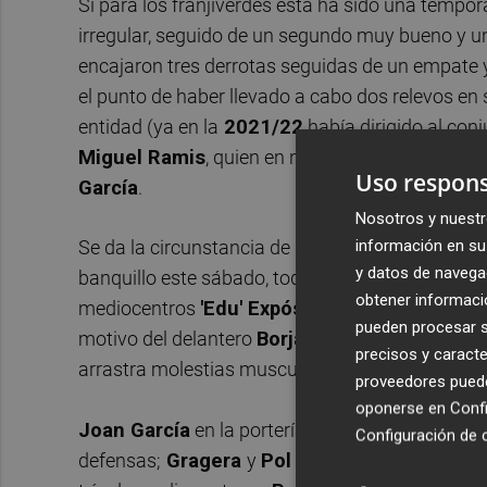
Si para los franjiverdes esta ha sido una tempora
irregular, seguido de un segundo muy bueno y un
encajaron tres derrotas seguidas de un empate y 
el punto de haber llevado a cabo dos relevos en
entidad (ya en la
2021/22
había dirigido al conju
Miguel Ramis
, quien en noviembre se había pues
Uso respons
García
.
Nosotros y nuestr
información en su 
Se da la circunstancia de que ni González ni Bec
y datos de navega
banquillo este sábado, toda vez que están sancio
obtener informació
mediocentros
'Edu' Expósito
y
'Nico' Melame
pueden procesar su
motivo del delantero
Borja Garcés
, y tiene la 
precisos y caracte
arrastra molestias musculares.
proveedores pueden
oponerse en
Confi
Joan García
en la portería;
Omar El Hilali
,
Ser
Configuración de 
defensas;
Gragera
y
Pol Lozano
como pareja d