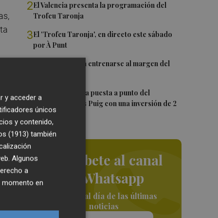
2
El Valencia presenta la programación del
as,
Trofeu Taronja
sta
3
El 'Trofeu Taronja', en directo este sábado
por À Punt
4
Almeida vuelve a entrenarse al margen del
grupo
5
València ultima la puesta a punto del
r y acceder a
Velódromo Lluís Puig con una inversión de 2
tificadores únicos
millones
cios y contenido,
os (1913)
también
o
calización
Suscríbete al canal
 web. Algunos
derecho a
de Whatsapp
ier momento en
Siempre al día de las últimas
o
noticias