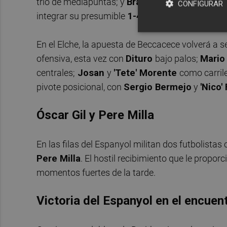
trío de mediapuntas; y
Braithwaite
como refere
CONFIGURAR
integrar su presumible
1-4-2-3-1
.
En el Elche, la apuesta de Beccacece volverá a se
ofensiva, esta vez con
Dituro
bajo palos;
Mario
centrales;
Josan
y
'Tete' Morente
como carril
pivote posicional, con
Sergio Bermejo
y
'Nico'
Óscar Gil y Pere Milla
En las filas del Espanyol militan dos futbolistas 
Pere Milla
. El hostil recibimiento que le proporc
momentos fuertes de la tarde.
Victoria del Espanyol en el encuent