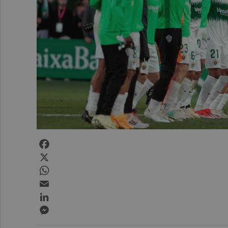
Facebook
X
WhatsApp
Email
LinkedIn
Messenger