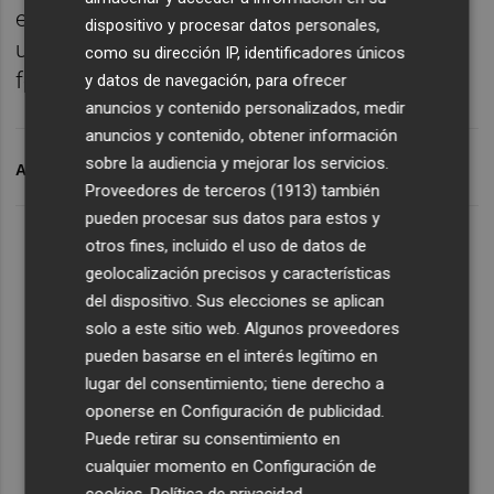
evento que le servirá de preparación para
dispositivo y procesar datos personales,
una vuelta a la competición que no tiene
como su dirección IP, identificadores únicos
fecha definida.
y datos de navegación, para ofrecer
anuncios y contenido personalizados, medir
anuncios y contenido, obtener información
sobre la audiencia y mejorar los servicios.
ARCHIVADO EN
ROBERTO BAUTISTA
Proveedores de terceros (1913)
también
pueden procesar sus datos para estos y
otros fines, incluido el uso de datos de
geolocalización precisos y características
del dispositivo. Sus elecciones se aplican
solo a este sitio web. Algunos proveedores
pueden basarse en el interés legítimo en
lugar del consentimiento; tiene derecho a
oponerse en
Configuración de publicidad
.
Puede retirar su consentimiento en
cualquier momento en
Configuración de