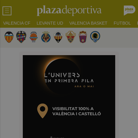
VALENCIA CF
LEVANTE UD
VALENCIA BASKET
FUTBOL