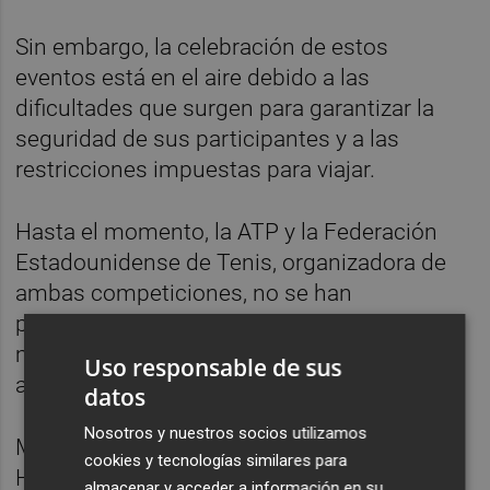
Sin embargo, la celebración de estos
eventos está en el aire debido a las
dificultades que surgen para garantizar la
seguridad de sus participantes y a las
restricciones impuestas para viajar.
Hasta el momento, la ATP y la Federación
Estadounidense de Tenis, organizadora de
ambas competiciones, no se han
pronunciado sobre la celebración de las
mismas, aunque se espera que anuncien
Uso responsable de sus
algo antes de final de mes.
datos
Nosotros y nuestros socios utilizamos
Mientras tanto, Bautista se encuentra en
cookies y tecnologías similares para
Huelva para tomar parte en la Copa del Rey,
almacenar y acceder a información en su