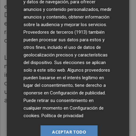
y datos de navegación, para ofrecer
el fútbol profesional, con bagaje en Segunda
anuncios y contenido personalizados, medir
División, que aporte contundencia y solidez
anuncios y contenido, obtener información
en la retaguardia, y que pueda integrarse
sobre la audiencia y mejorar los servicios.
rápidamente en la dinámica de la
Proveedores de terceros (1913)
también
competición.
pueden procesar sus datos para estos y
otros fines, incluido el uso de datos de
geolocalización precisos y características
La solución puede estar en un terreno
del dispositivo. Sus elecciones se aplican
mucho más acotado que el del mercado de
solo a este sitio web. Algunos proveedores
invierno, y en el que a menudo aparecen
pueden basarse en el interés legítimo en
oportunidades interesantes para mejorar
lugar del consentimiento; tiene derecho a
una plantilla profesional y a un precio más
oponerse en
Configuración de publicidad
.
asequible.
Puede retirar su consentimiento en
cualquier momento en
Configuración de
cookies
.
Política de privacidad
ACEPTAR TODO