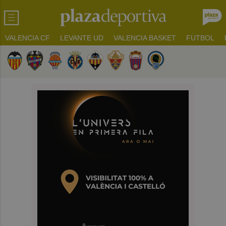
VALENCIA CF
LEVANTE UD
VALENCIA BASKET
FUTBOL