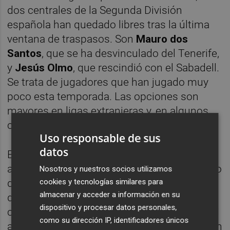
dos centrales de la Segunda División
española han quedado libres tras la última
ventana de traspasos. Son
Mauro dos
Santos
, que se ha desvinculado del Tenerife,
y
Jesús Olmo
, que rescindió con el Sabadell.
Se trata de jugadores que han jugado muy
poco esta temporada. Las opciones son
mayores en ligas extranjeras y, en algunos
casos, con futbolistas españoles.
Uso responsable de sus
datos
En consecuencia, el Castellón tendrá que
ampliar horizontes para encontrar el refuerzo
Nosotros y nuestros socios utilizamos
deseado para una posición que es prioritaria
cookies y tecnologías similares para
almacenar y acceder a información en su
desde diciembre. El perfil deseado no ha
dispositivo y procesar datos personales,
cambiado desde entonces, ya que la entidad
como su dirección IP, identificadores únicos
albinegra busca un central experimentado en