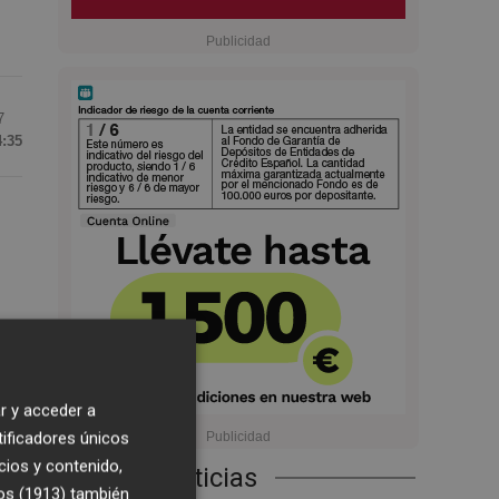
7
4:35
n
r y acceder a
tificadores únicos
cios y contenido,
Últimas Noticias
os (1913)
también