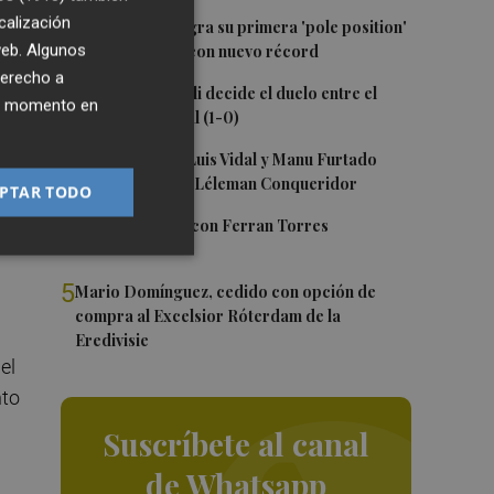
calización
1
Jorge Martín logra su primera 'pole position'
 web. Algunos
en Silverstone, con nuevo récord
derecho a
ba
2
Un gol de Bardeli decide el duelo entre el
ier momento en
Levante y su filial (1-0)
3
Nacho Huerta, Luis Vidal y Manu Furtado
renuevan con el Léleman Conqueridor
PTAR TODO
4
Foios se vuelca con Ferran Torres
5
Mario Domínguez, cedido con opción de
compra al Excelsior Róterdam de la
Eredivisie
el
nto
Suscríbete al canal
de Whatsapp