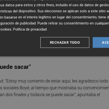
"
s datos para estos y otros fines, incluido el uso de datos de geolo
rísticas del dispositivo. Sus elecciones se aplican solo a este sitio
 basarse en el interés legítimo en lugar del consentimiento; tiene 
as veces eso también depende del futbolista", manifesta
guración de publicidad
. Puede retirar su consentimiento en cualqu
 por la operación, aprovechando que la misma se había
cookies
.
Política de privacidad
era rueda de prensa desde que está en el Elche.
RECHAZAR TODO
ACE
jercer esa opción de compra; la prioridad siempre será
el propietario del Elche.
puede sacar"
idad: "Estoy muy contento de estar aquí; les agradezco todo 
des sociales Boyé, al tiempo que mostraba su convencimie
an dos finales y todavía se puede sacar", apuntaba el