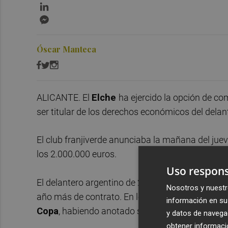
LinkedIn
Messenger
Óscar Manteca
ALICANTE. El
Elche
ha ejercido la opción de c
ser titular de los derechos económicos del delan
El club franjiverde anunciaba la mañana del ju
los 2.000.000 euros.
Uso respons
El delantero argentino de 25 años jugaba en el E
Nosotros y nuestr
año más de contrato. En lo que llevamos de curs
información en su 
Copa
, habiendo anotado siete tantos.
y datos de navega
obtener informació