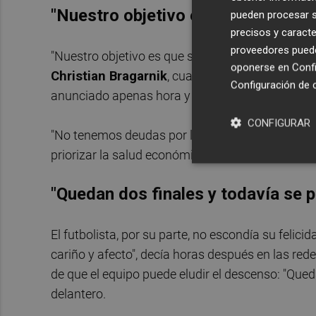
"Nuestro objetivo es que se quede
pueden procesar su
precisos y caracte
proveedores pueden
"Nuestro objetivo es que se quede, aunque much
oponerse en
Confi
Christian Bragarnik
, cuando se le interpelaba
Configuración de 
anunciado apenas hora y media antes de su prim
CONFIGURAR
"No tenemos deudas por lo que ha sido posible e
priorizar la salud económica del club", explicaba 
"Quedan dos finales y todavía se 
El futbolista, por su parte, no escondía su felic
cariño y afecto", decía horas después en las re
de que el equipo puede eludir el descenso: "Qued
delantero.