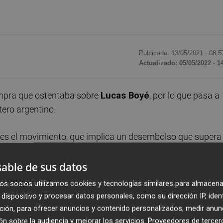
Publicado: 13/05/2021 ·
08:5
Actualizado: 05/05/2022 · 1
ompra que ostentaba sobre
Lucas Boyé
, por lo que pasa a
tero argentino.
eves el movimiento, que implica un desembolso que supera
able de sus datos
lche en calidad de cedido por el
Torino
, con el que tenía u
os socios utilizamos cookies y tecnologías similares para almacena
o, Boyé ha participado en 31 partidos de
Liga
y dos de
dispositivo y procesar datos personales, como su dirección IP, iden
ción, para ofrecer anuncios y contenido personalizados, medir anun
n sobre la audiencia y mejorar los servicios.
Proveedores de tercer