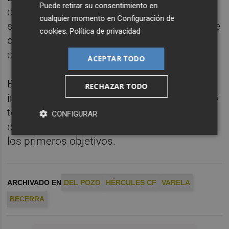
Puede retirar su consentimiento en
condiciones que ponía sobre la mesa el
cualquier momento en
Configuración de
segoviano, por lo que su contratación parece
cookies
.
Política de privacidad
cercana aunque en el fútbol, hasta que las
cosas no están firmadas...
ACEPTAR TODO
Becerra y Varela empezarán a trabajar de
RECHAZAR TODO
inmediato en el
Hércules 2020/21
: un nuevo
técnico, la renovación de
Ismael Falcón
y la
CONFIGURAR
contratación de
Raúl Ruiz
en propiedad son
los primeros objetivos.
ARCHIVADO EN
DEL POZO
HÉRCULES CF
VARELA
BECERRA