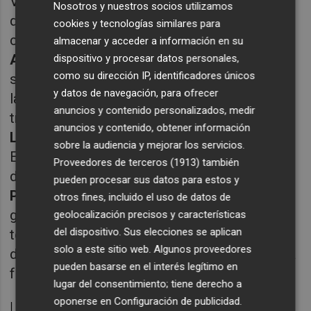
Varela es un alicantino de 46 años de edad,
Nosotros y nuestros socios utilizamos
que en su etapa como futbolista defendió la
cookies y tecnologías similares para
camiseta del Hércules en
Primera
,
Segunda
almacenar y acceder a información en su
A
y
Segunda División B
(al igual que hiciera
dispositivo y procesar datos personales,
como su dirección IP, identificadores únicos
su padre,
Pepe Varela
, en la primera mitad de
y datos de navegación, para ofrecer
la década de los 70 del siglo pasado) y ha
anuncios y contenido personalizados, medir
trabajado junto a Carmelo en sus etapas en el
anuncios y contenido, obtener información
Levante
y el
Deportivo de La Coruña
.
sobre la audiencia y mejorar los servicios.
El segundo, alcalaíno de 47 años de edad,
Proveedores de terceros (1913)
también
desarrolló su carrera como futbolista en el
pueden procesar sus datos para estos y
Poli Ejido
, club del que llegó a ser director
otros fines, incluido el uso de datos de
general y, tras ejercer como secretario
geolocalización precisos y características
del dispositivo. Sus elecciones se aplican
técnico del
Betis,
se incorporó en 2018 a la
solo a este sitio web. Algunos proveedores
disciplina del Deportivo para desempeñar esa
pueden basarse en el interés legítimo en
función a las órdenes de Carmelo.
lugar del consentimiento; tiene derecho a
oponerse en
Configuración de publicidad
.
La llegada de ambos era una de las