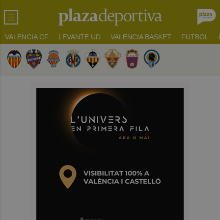
VALENCIA CF
LEVANTE UD
VALENCIA BASKET
FUTBOL