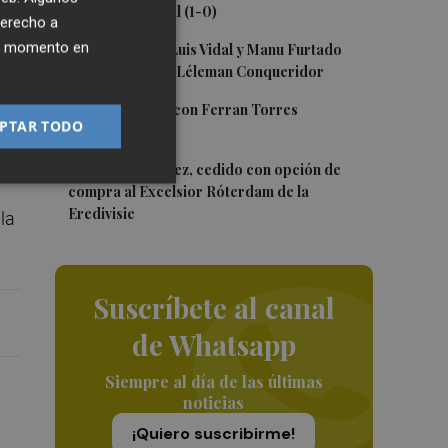
Levante y su filial (1-0)
) y
derecho a
3
ier momento en
Nacho Huerta, Luis Vidal y Manu Furtado
renuevan con el Léleman Conqueridor
n
4
Foios se vuelca con Ferran Torres
PTAR TODO
5
Mario Domínguez, cedido con opción de
compra al Excelsior Róterdam de la
Eredivisie
la
Suscríbete al canal
de Whatsapp
Siempre al día de las últimas
noticias
¡Quiero suscribirme!