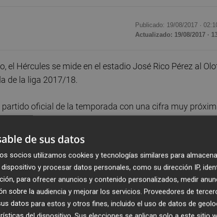
Publicado: 19/08/2017 ·
02:1
Actualizado: 19/08/2017 · 1
 el Hércules se mide en el estadio José Rico Pérez al Olo
a de la liga 2017/18.
r partido oficial de la temporada con una cifra muy próxi
el ritmo de venta de carnets a lo largo de este sábado,
able de sus datos
os socios utilizamos cookies y tecnologías similares para almacena
s horas antes del inicio del encuentro, los más rezagados
dispositivo y procesar datos personales, como su dirección IP, iden
do con la venta de entradas para el partido, aunque en
ción, para ofrecer anuncios y contenido personalizados, medir anun
n sobre la audiencia y mejorar los servicios.
Proveedores de tercer
s datos para estos y otros fines, incluido el uso de datos de geolo
a de cinco mil abonados también tras el primer encuentro
rísticas del dispositivo. Sus elecciones se aplican solo a este sitio