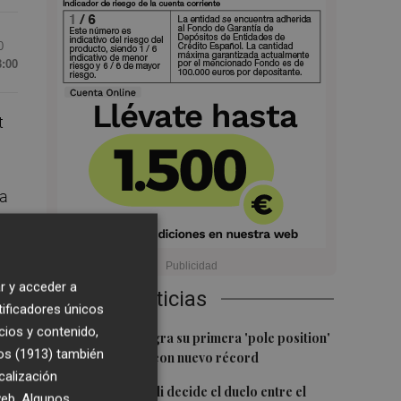
0
3:00
t
ma
r y acceder a
Últimas Noticias
tificadores únicos
cios y contenido,
1
Jorge Martín logra su primera 'pole position'
os (1913)
también
en Silverstone, con nuevo récord
calización
2
Un gol de Bardeli decide el duelo entre el
 en
 web. Algunos