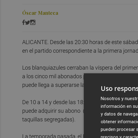
Óscar Manteca
ALICANTE. Desde las 20:30 horas de este sábado,
en el partido correspondiente a la primera jornad
Los blanquiazules cerraban la víspera del prime
a los cinco mil abonados por lo que, en función d
puede llega a superarse la citada cirfra.
Uso respons
Nosotros y nuestr
De 10 a 14 y desde las 18:30 horas, es decir, do
información en su 
puede adquirir su abono (por la tarde coincidien
y datos de navega
taquillas segregadas).
obtener informació
pueden procesar su
La temporada pasada, el Hércules rebasó la cifr
precisos y caracte