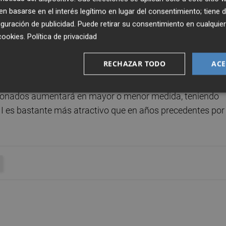
da jornada de liga (ante el Barça B y que acabó con derrota
 basarse en el interés legítimo en lugar del consentimiento; tiene 
guración de publicidad
. Puede retirar su consentimiento en cualqu
 a domicilio) como visitantes el curso.
cookies
.
Política de privacidad
s muy similar a la de los últimos años en Segunda Divisió
RECHAZAR TODO
ACE
mas campañas en Segunda A. En función de los resultados
los blanquiazules visitan El Collao y se miden en la tercera
e abonados aumentará en mayor o menor medida, teniendo
II es bastante más atractivo que en años precedentes por 