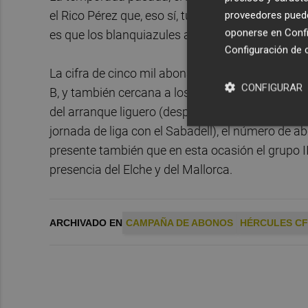
el Rico Pérez que, eso sí, tuvo lugar en la segun
proveedores pueden
oponerse en
Confi
es que los blanquiazules arrancaron (con goleada
Configuración de 
La cifra de cinco mil abonados a estas alturas e
CONFIGURAR
B, y también cercana a los números de las últi
del arranque liguero (después de recibir al Olot, 
jornada de liga con el Sabadell), el número d
presente también que en esta ocasión el grupo I
presencia del Elche y del Mallorca.
ARCHIVADO EN
CAMPAÑA DE ABONOS
HÉRCULES CF