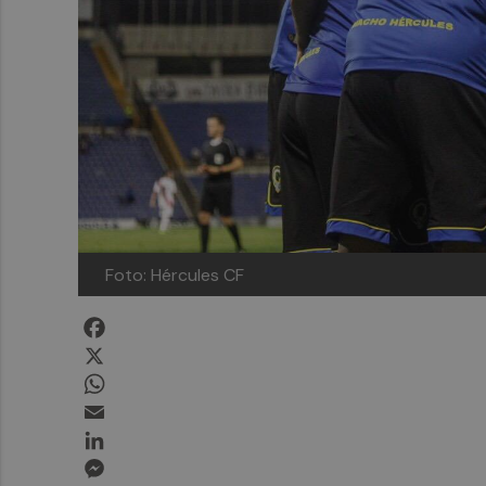
Foto: Hércules CF
Facebook
X
WhatsApp
Email
LinkedIn
Messenger