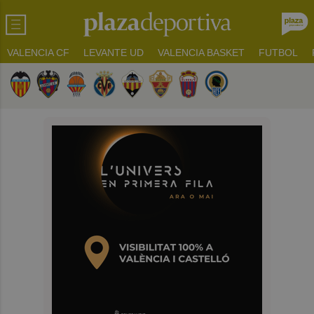
VALENCIA CF
LEVANTE UD
VALENCIA BASKET
FUTBOL