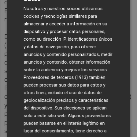
oficinas del club se volvía a contactar con la
Nosotros y nuestros socios utilizamos
FFCV que pedía tiempo para valorar de
cookies y tecnologías similares para
nuevo la situación.
almacenar y acceder a información en su
dispositivo y procesar datos personales,
De confirmarse lo anterior, el Hércules
como su dirección IP, identificadores únicos
(actualmente tercer clasificado con 50
y datos de navegación, para ofrecer
puntos) se encontraría con que su victoria
anuncios y contenido personalizados, medir
de la primera vuelta y su derrota de la
anuncios y contenido, obtener información
sobre la audiencia y mejorar los servicios.
segunda se mantendrían pero, por el
Proveedores de terceros (1913)
también
contrario, rivales directos como Ebro,
pueden procesar sus datos para estos y
Badalona, Atlético Levante, Espanyol B y
otros fines, incluido el uso de datos de
especialmente Lleida (quinto con 47 puntos)
geolocalización precisos y características
y Cornellà (cuarto con 49) sumarían tres
del dispositivo. Sus elecciones se aplican
puntos sin jugar ya que todavía tienen
solo a este sitio web. Algunos proveedores
pendiente la disputa de su choque de la
pueden basarse en el interés legítimo en
segunda vuelta ante el Ontinyent: por
lugar del consentimiento; tiene derecho a