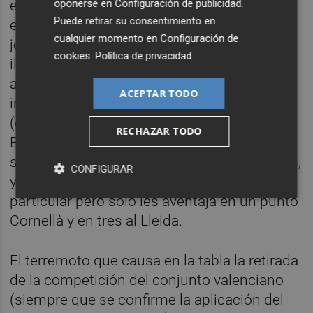
oponerse en
Configuración de publicidad
.
ejemplo, los cornellanenses se habían de
Puede retirar su consentimiento en
enfrentar con los blanquinegros en la
cualquier momento en
Configuración de
jornada 34 ambos en El Clariano y los
cookies
.
Política de privacidad
ilerdenses la 38, también en Ontinyent; lo
anterior, en principio, obligaría al Hércules a
ACEPTAR TODO
imponerse sí o sí a su rival en esas jornadas
(en la 34 recibe al Sabadell y en la 38 al
RECHAZAR TODO
Baleares, líder del grupo) para no ser
superado en la tabla por esos dos conjuntos,
CONFIGURAR
ya que les tiene ganado el golaveraje
particular pero solo les aventaja en un punto
Cornellà y en tres al Lleida.
El terremoto que causa en la tabla la retirada
de la competición del conjunto valenciano
(siempre que se confirme la aplicación del