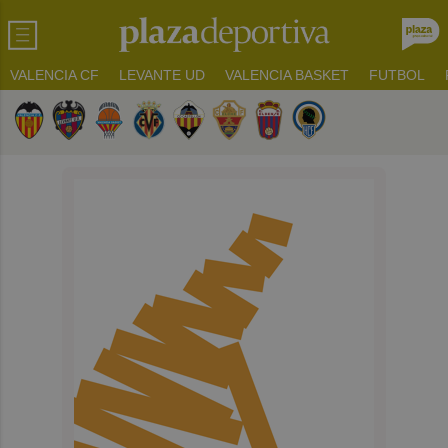
VALENCIA CF
LEVANTE UD
VALENCIA BASKET
FUTBOL