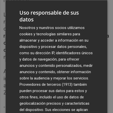
respuesta).
Uso responsable de sus
Los blanquillos reiteran que el "excesivo
datos
retraso" en la disputa del 'play-off' les ha
Nosotros y nuestros socios utilizamos
causado
"un daño deportivo de imposible
cookies y tecnologías similares para
reparación" (el
Watford
no aceptó prorrogar la
almacenar y acceder a información en su
cesión del delantero hispano-colombiano)
dispositivo y procesar datos personales,
que les deja, en su opinión, en
"inferioridad
como su dirección IP, identificadores únicos
manifiesta sin incumplir ninguna regla".
y datos de navegación, para ofrecer
anuncios y contenido personalizados, medir
Ante lo que considera "una evidente falta de
anuncios y contenido, obtener información
igualdad de oportunidades y la consiguiente
sobre la audiencia y mejorar los servicios.
Proveedores de terceros (1913)
también
adulteración de la competición" el Real
pueden procesar sus datos para estos y
Zaragoza propone tres soluciones:
otros fines, incluido el uso de datos de
geolocalización precisos y características
- el ascenso de los seis primeros
del dispositivo. Sus elecciones se aplican