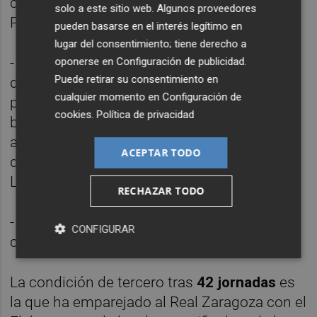
clasificados y una Liga de 23 equipos en
solo a este sitio web. Algunos proveedores
Primera en la 2020/21.
pueden basarse en el interés legítimo en
lugar del consentimiento; tiene derecho a
- que el 'play-off' se dispute en los
oponerse en
Configuración de publicidad
.
Puede retirar su consentimiento en
despachos, dándose todos los encuentros
cualquier momento en
Configuración de
por acabados con empate a cero, lo que
cookies
.
Política de privacidad
beneficiaría a los blanquillos pues
ascenderían ellos al contar con mejor
ACEPTAR TODO
derecho deportivo (terminaron terceros la
Liga regular).
RECHAZAR TODO
- que ascienda directamente el tercer
CONFIGURAR
clasificado
La condición de tercero tras
42 jornadas
es
la que ha emparejado al Real Zaragoza con el