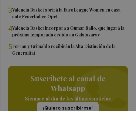
3
Valencia Basket abrirá la EuroLeague Women en casa
ante Fenerbahce Opet
4
Valencia Basket incorpora a Oumar Ballo, que jugará la
próxima temporada cedido en Galatasaray
5
Ferran y Grimaldo recibirán la Alta Distinción de la
Generalitat
Suscríbete al canal de
Whatsapp
Siempre al día de las últimas noticias
¡Quiero suscribirme!