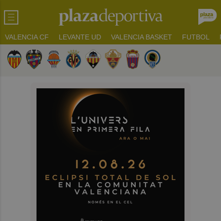
VALENCIA CF
LEVANTE UD
VALENCIA BASKET
FUTBOL