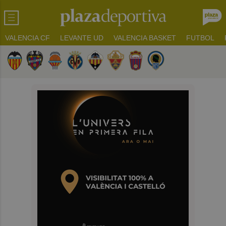
VALENCIA CF
LEVANTE UD
VALENCIA BASKET
FUTBOL