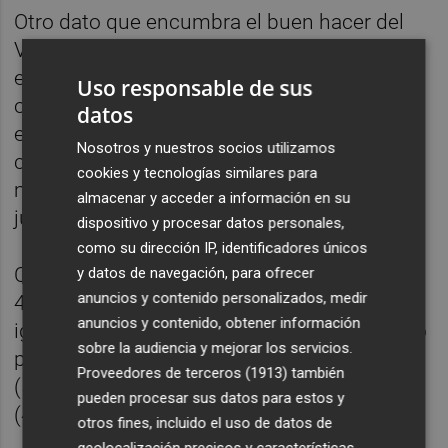
Otro dato que encumbra el buen hacer del
Villarreal CF en los últimos tiempos es el
excelente porcentaje de victorias que
Uso responsable de sus
ostenta en la máxima categoría. No en vano,
datos
el equipo
groguet
es uno de los siete
Nosotros y nuestros socios utilizamos
conjuntos españoles que ha vencido, al
cookies y tecnologías similares para
menos, el 40% de los encuentros que ha
almacenar y acceder a información en su
jugado en la élite de nuestro fútbol.
dispositivo y procesar datos personales,
como su dirección IP, identificadores únicos
Concretamente, el Villarreal CF ha vencido el
y datos de navegación, para ofrecer
anuncios y contenido personalizados, medir
41% de encuentros en Primera División, al
anuncios y contenido, obtener información
igual que el Sevilla FC (41%) y solo superado
sobre la audiencia y mejorar los servicios.
por el Real Madrid (60%), FC Barcelona
Proveedores de terceros (1913)
también
(58%), Atlético de Madrid (48%), Valencia CF
pueden procesar sus datos para estos y
(45%) y Athletic Club (43%).
otros fines, incluido el uso de datos de
geolocalización precisos y características