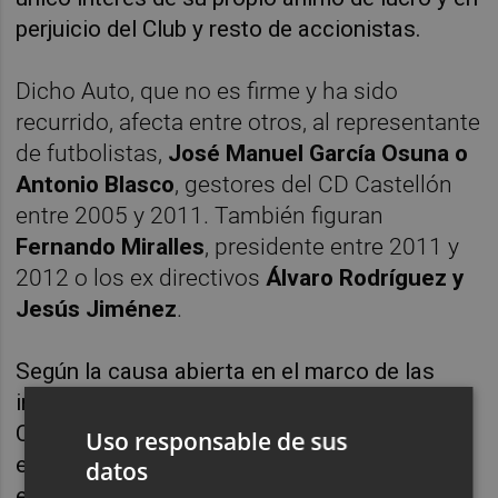
perjuicio del Club y resto de accionistas.
Dicho Auto, que no es firme y ha sido
recurrido, afecta entre otros, al representante
de futbolistas,
José Manuel García Osuna o
Antonio Blasco
, gestores del CD Castellón
entre 2005 y 2011. También figuran
Fernando Miralles
, presidente entre 2011 y
2012 o los ex directivos
Álvaro Rodríguez y
Jesús Jiménez
.
Según la causa abierta en el marco de las
investigaciones del conocido como “caso
Castellnou”, al ser ésta la empresa gestora
Uso responsable de sus
entre 2005 y 2011, se cifra en 6 millones de
datos
euros el perjuicio generado al CD Castellón.