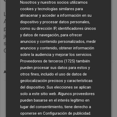
Nosotros y nuestros socios utilizamos
cookies y tecnologías similares para
La asociación de accionistas “Sentimiento
almacenar y acceder a información en su
Albinegro quiere manifestar su satisfacción
dispositivo y procesar datos personales,
por la continuación de las diligencias
como su dirección IP, identificadores únicos
y datos de navegación, para ofrecer
judiciales”, reiterando que la prioridad es y
anuncios y contenido personalizados, medir
seguirá siendo "recuperar el patrimonio del
anuncios y contenido, obtener información
Club".
sobre la audiencia y mejorar los servicios.
Proveedores de terceros (1725)
también
pueden procesar sus datos para estos y
ARCHIVADO EN
CASTELLNOU
otros fines, incluido el uso de datos de
geolocalización precisos y características
del dispositivo. Sus elecciones se aplican
solo a este sitio web. Algunos proveedores
pueden basarse en el interés legítimo en
lugar del consentimiento; tiene derecho a
oponerse en
Configuración de publicidad
.