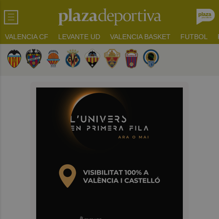
VALENCIA CF
LEVANTE UD
VALENCIA BASKET
FUTBOL