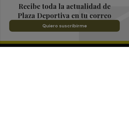
Recibe toda la actualidad de
Plaza Deportiva en tu correo
Quiero suscribirme
Suscríbete al Boletín
Todos los días a primera hora en tu email
¡Quiero suscribirme!
Síguenos en redes
Plaza Deportiva, desde cualquier medio