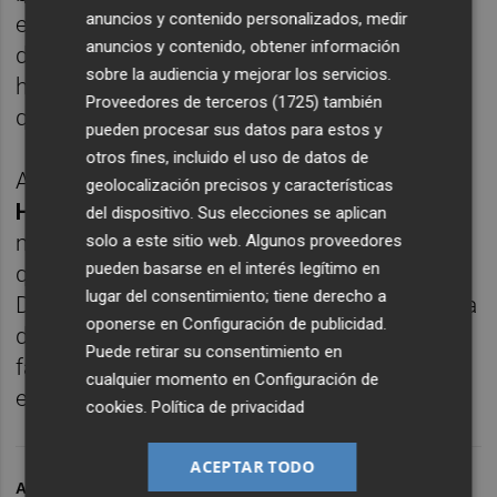
anuncios y contenido personalizados, medir
era necesario que se pronunciara el CSD...),
anuncios y contenido, obtener información
de manera que si no hay sorpresa de última
sobre la audiencia y mejorar los servicios.
hora, será el viernes 8 cuando se resuelva
Proveedores de terceros (1725)
también
qué ocurre con la Segunda B, Tercera...
pueden procesar sus datos para estos y
otros fines, incluido el uso de datos de
Así, respecto a los clubes alicantinos, el
geolocalización precisos y características
Hércules
y el
Orihuela
seguirán un curso
del dispositivo. Sus elecciones se aplican
más en Segunda B (junto a
La Nucía
),
solo a este sitio web. Algunos proveedores
pueden basarse en el interés legítimo en
quedando por ver qué ocurre con la Tercera
lugar del consentimiento; tiene derecho a
División y si el
Alcoyano
asciende de manera
oponerse en
Configuración de publicidad
.
directa (si no hay 'play-off') o lo hace en una
Puede retirar su consentimiento en
fase de ascenso en la que podría participar
cualquier momento en
Configuración de
el
Intercity Sant Joan
.
cookies
.
Política de privacidad
ACEPTAR TODO
ARCHIVADO EN
RFEF
HÉRCULES CF
CORONAVIRUS