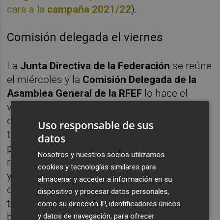
cara a la
campaña 2021/22
).
Comisión delegada el viernes
La
Junta Directiva de la Federación
se reúne
el miércoles y la
Comisión Delegada de la
Asamblea General de la RFEF
lo hace el
viernes. Es ese segundo órgano federativo
que integran Rubiales, cuatro barones
Uso responsable de sus
territoriales, dos clubes del fútbol
datos
profesional y otros dos del aficionado y
Nosotros y nuestros socios utilizamos
representantes de futbolistas, entrenadores
cookies y tecnologías similares para
y árbitros, el competente para tomar una
almacenar y acceder a información en su
decisión respecto a la finalización de la
dispositivo y procesar datos personales,
temporada (modificar el reglamento y las
como su dirección IP, identificadores únicos
bases de la competición; algo para lo que no
y datos de navegación, para ofrecer