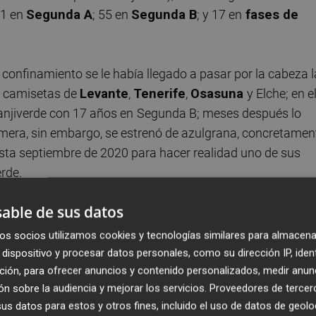
71 en
Segunda A
; 55 en
Segunda B
; y 17 en
fases de
confinamiento se le había llegado a pasar por la cabeza l
as camisetas de
Levante
,
Tenerife
,
Osasuna
y Elche; en e
ranjiverde con 17 años en
Segunda B; meses después lo
imera, sin embargo, se estrenó de azulgrana, concretamen
asta septiembre de 2020 para hacer realidad uno de sus
erde.
able de sus datos
es ha vestido la camiseta del Elche en partido oficial (47
Además, es el futbolista que más encuentros ha disputado
os socios utilizamos cookies y tecnologías similares para almacena
4 los ha iniciado como titular, 404 los ha jugado completos
dispositivo y procesar datos personales, como su dirección IP, iden
ría (194 goles repartidos en 170 encuentros ante 61 rivale
ción, para ofrecer anuncios y contenido personalizados, medir anun
n sobre la audiencia y mejorar los servicios.
Proveedores de tercer
o.
s datos para estos y otros fines, incluido el uso de datos de geolo