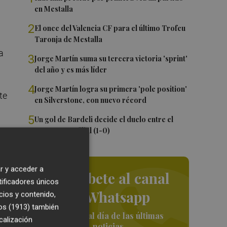
en Mestalla
2
El once del Valencia CF para el último Trofeu
Taronja de Mestalla
a
3
Jorge Martín suma su tercera victoria 'sprint'
l
del año y es más líder
4
Jorge Martín logra su primera 'pole position'
te
en Silverstone, con nuevo récord
5
Un gol de Bardeli decide el duelo entre el
Levante y su filial (1-0)
5)
 en
r y acceder a
Suscríbete al canal
) y
tificadores únicos
de Whatsapp
s
cios y contenido,
os (1913)
también
Siempre al día de las últimas
calización
noticias