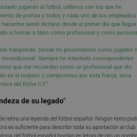
utado jugando al fútbol, utilleros con los que he
amento de prensa y todos y cada uno de los empleados
hacerme sentir ilicitano desde el primer día que llegue
buido a formar a Nino como profesional y como persona
ición franjiverde. Desde mi presentación como jugador
 incondicional. Siempre he intentado corresponderles
 deseo que me recuerden como un profesional que dio
ado en el respeto y compromiso por esta franja, sirva
tera del Elche C.F.
"
andeza de su legado"
. Se retira una leyenda del fútbol español. Ningún texto pod
a es suficiente para describir toda su aportación al club
istoria del fútbol español bordan en letras de oro un nomb