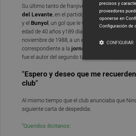
precisos y caracte
Su último tanto de franjiverde en partido oficial
proveedores pueden
del Levante
, en el partido correspondiente a la
oponerse en
Confi
y el
Bunyol
, un gol que le valió para convertirse
Configuración de 
edad de 40 años y189 días). Para encontrar su p
noviembre de 1988, a un encuentro en el
Martín
CONFIGURAR
correspondiente a la
jornada 13
en el
grupo III
fue el autor del segundo tanto del Elche).
"Espero y deseo que me recuerden 
club"
Al mismo tiempo que el club anunciaba que Nino 
siguiente carta de despedida:
"
Queridos ilicitanos: