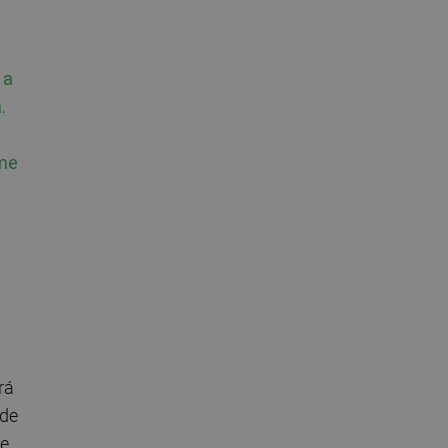
 a
.
 me
rá
 de
re