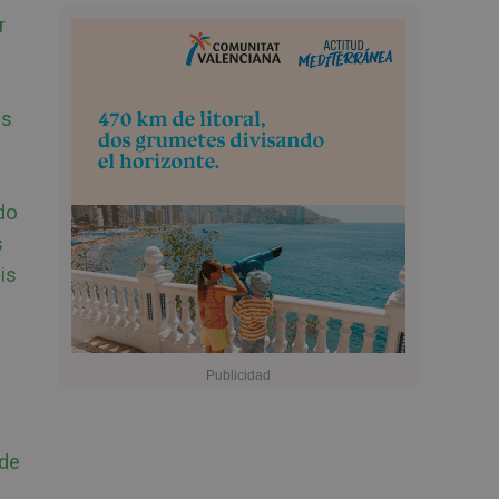
r
e
ás
do
s
is
 de