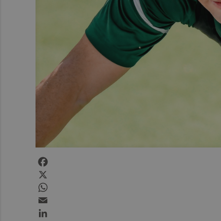
Facebook
X
WhatsApp
Email
LinkedIn