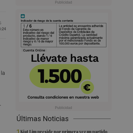
5
8:24
 la
r
Últimas Noticias
1
Kiat Lim preside por primera vez un partido