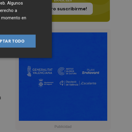
 web. Algunos
a
¡Quiero suscribirme!
derecho a
he
ier momento en
PTAR TODO
a