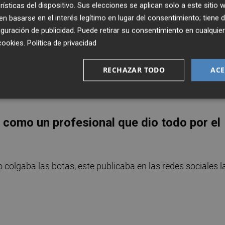
rísticas del dispositivo. Sus elecciones se aplican solo a este sitio
 lo anotó el pasado 16 de diciembre, en la
Ciutat Esportiv
 basarse en el interés legítimo en lugar del consentimiento; tiene 
primera ronda
de la
Copa del Rey
2020/21
entre el Elc
guración de publicidad
. Puede retirar su consentimiento en cualqu
 en el goleador más longevo del torneo del 'ko' (marcó a la
cookies
.
Política de privacidad
rimer gol con el Elche hay que remontarse al 22 de
ez Valero
entre el equipo franjiverde y el
Figueres
,
RECHAZAR TODO
ACE
de
Segunda B y que se llevaron los primeros por 3-1 (Nino
como un profesional que dio todo por el
colgaba las botas, este publicaba en las redes sociales l