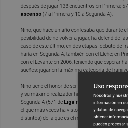
después de jugar 138 encuentros en Primera; 5
ascenso
(7 a Primera y 10 a Segunda A).
Nino, que hace un año confesaba que durante el 
posibilidad de no volver a jugar, ha defendido l
caso de este último, en dos etapas: debutó de f
haría en Segunda A, también con el Elche; en Pr
con el Levante en 2006, teniendo que esperar h
sueños: jugar en la máxima categoría de franjiv
Uso respons
Nino tiene el honor de ser el jugador que más vec
y su máximo realizador histórico (135 tantos). 
Nosotros y nuestr
Segunda A (571 de
Liga regular
, de los que 51
información en su 
el que más veces ha visto puerta en esta catego
y datos de navega
obtener informació
distintos) de la que es el realizador más veteran
pueden procesar su