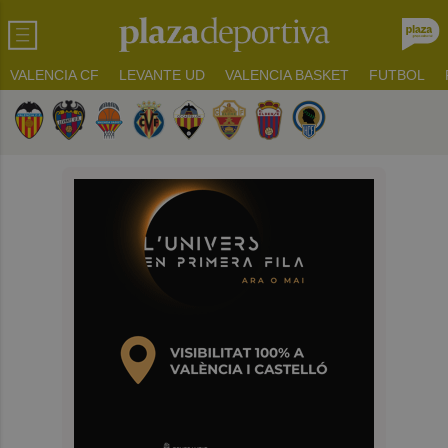
VALENCIA CF
LEVANTE UD
VALENCIA BASKET
FUTBOL