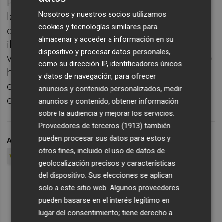
Planagumà que en la previa pedía "no frenar
Nosotros y nuestros socios utilizamos
la euforia" que rodea a su equipo, este
cookies y tecnologías similares para
domingo abogaba por sustituirla por "la
almacenar y acceder a información en su
ilusión" porque "viniendo a los aficionados
dispositivo y procesar datos personales,
venir hasta aquí pese al día y hora que es (...)
como su dirección IP, identificadores únicos
habrá partidos buenos y peores, pero con
y datos de navegación, para ofrecer
esa ilusión será difícil que en 38 jornadas el
anuncios y contenido personalizados, medir
equipo no compita", sentenciaba.
anuncios y contenido, obtener información
sobre la audiencia y mejorar los servicios.
Proveedores de terceros (1913)
también
pueden procesar sus datos para estos y
ARCHIVADO EN
LLUÍS PLANAGUMÀ
HÉRCULES CF
otros fines, incluido el uso de datos de
VILLARREAL CF B
geolocalización precisos y características
del dispositivo. Sus elecciones se aplican
solo a este sitio web. Algunos proveedores
pueden basarse en el interés legítimo en
lugar del consentimiento; tiene derecho a