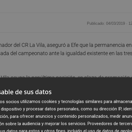
Publicado: 04/03/2019 ·
1
nador del CR La Vila, aseguró a Efe que la permanencia en
nada del campeonato ante la igualdad existente en las tre
a Vila ocupa la penúltima posición, en plaza de promoción
ernika, y a dos del Hernani, conjunto que marca la
able de sus datos
os socios utilizamos cookies y tecnologías similares para almacena
dispositivo y procesar datos personales, como su dirección IP, iden
guramente la permanencia no se decidirá hasta la última
ción, para ofrecer anuncios y contenido personalizados, medir anun
ó un final de competición "muy tenso".
n sobre la audiencia y mejorar los servicios.
Proveedores de tercer
s datos para estos y otros fines, incluido el uso de datos de geolo