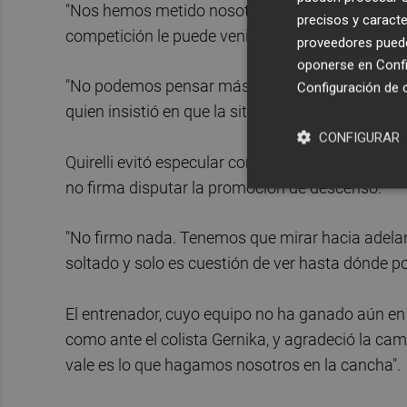
"Nos hemos metido nosotros solos en esta situaci
precisos y caracte
competición le puede venir bien a su equipo par
proveedores pueden
oponerse en
Confi
"No podemos pensar más allá del próximo partido
Configuración de 
quien insistió en que la situación de La Vila es "
CONFIGURAR
Quirelli evitó especular con el número de puntos
no firma disputar la promoción de descenso.
"No firmo nada. Tenemos que mirar hacia adelante
soltado y solo es cuestión de ver hasta dónde po
El entrenador, cuyo equipo no ha ganado aún en 
como ante el colista Gernika, y agradeció la cam
vale es lo que hagamos nosotros en la cancha".