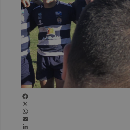
Facebook
X
WhatsApp
Email
LinkedIn