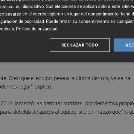
ón", añadió Quirelli, quien admitió que el parón de la
rísticas del dispositivo. Sus elecciones se aplican solo a este sitio
a descansar "física y mentalmente".
 basarse en el interés legítimo en lugar del consentimiento; tiene 
guración de publicidad
. Puede retirar su consentimiento en cualqu
 y del siguiente minuto", comentó el preparador de La Vil
cookies
.
Política de privacidad
difícil, aunque no hay nada aún cerrado".
RECHAZAR TODO
ACE
 que serán necesarios para evitar el descenso y afirmó qu
. Creo que el equipo, pese a la última derrota, ya se ha
demos llegar", explicó.
2019, lamentó las derrotar sufridas "por deméritos propio
paña del club de apoyo al equipo, si bien matizó que "lo q