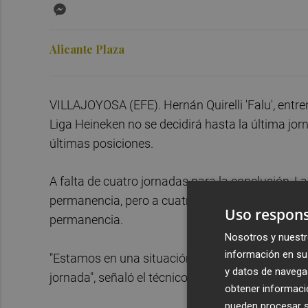
Messenger
Alicante Plaza
VILLAJOYOSA (EFE). Hernán Quirelli 'Falu', entre
Liga Heineken no se decidirá hasta la última jor
últimas posiciones.
A falta de cuatro jornadas para la conclusión, L
permanencia, pero a cuatro puntos del colista, G
Uso respons
permanencia.
Nosotros y nuestr
información en su 
"Estamos en una situación muy complicada y se
y datos de navega
jornada", señaló el técnico argentino quien intuy
obtener informació
pueden procesar su