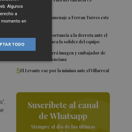
1
 web. Algunos
derecho a
2
Foios rendirá homenaje a Ferran Torres este
ier momento en
viernes
a,
3
Sotelo resta importancia a la derrota ante el
Villarreal y destaca la solidez del equipo
PTAR TODO
4
e
Ferran Torres será imagen y embajador de
la Comunitat Valenciana
5
El Levante cae por la mínima ante el Villarreal
s",
Suscríbete al canal
ue
de Whatsapp
Siempre al día de las últimas