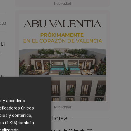
2:08
 la
s
 de
r y acceder a
tificadores únicos
cios y contenido,
Últimas Noticias
os (1725)
también
calización
La nueva hoja de ruta del Valencia CF