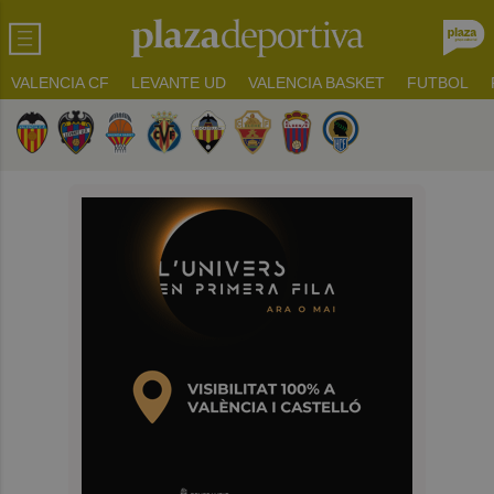
VALENCIA CF
LEVANTE UD
VALENCIA BASKET
FUTBOL