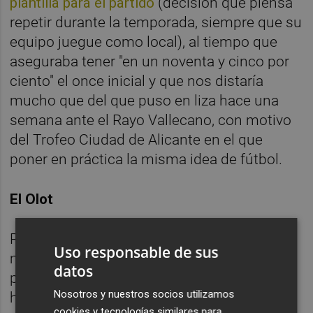
plantilla para el partido
(decisión que piensa
repetir durante la temporada, siempre que su
equipo juegue como local), al tiempo que
aseguraba tener "en un noventa y cinco por
ciento" el once inicial y que nos distaría
mucho que del que puso en liza hace una
semana ante el Rayo Vallecano, con motivo
del Trofeo Ciudad de Alicante en el que
poner en práctica la misma idea de fútbol.
El Olot
Respecto al rival, destacaba que "ha
Uso responsable de sus
mantenido ciertos futbolistas del curso
datos
pasado que le dieron el ascenso", que "ha
Nosotros y nuestros socios utilizamos
hecho partidos más que dignos durante la
cookies y tecnologías similares para