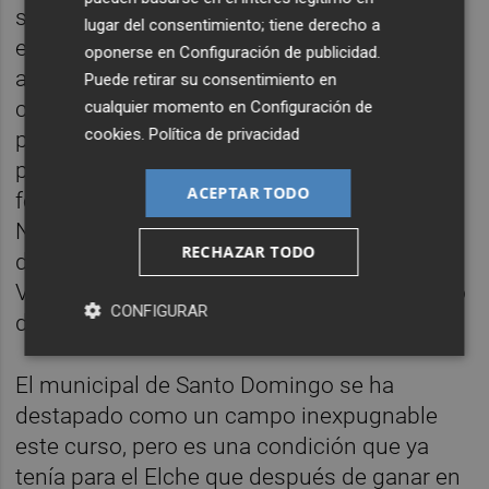
sobre los jugadores que pueden entrar en el
lugar del consentimiento; tiene derecho a
equipo, todo apunta a que Juan Cruz
oponerse en
Configuración de publicidad
.
abandonará el lateral para actual como
Puede retirar su consentimiento en
central y que Nino y Benja se disputarán el
cualquier momento en
Configuración de
cookies
.
Política de privacidad
puesto de referencia ofensiva. Así, un
posible once del Elche este domingo sería el
ACEPTAR TODO
formado por José Juan en la portería; Tekio,
Neyder Lozano, Juan Cruz y Manu en
RECHAZAR TODO
defensa; Josan, Manu Sánchez, Gonzalo
Villar, Javi Flores e Iván Sánchez en el centro
CONFIGURAR
del campo; y Benja o Nino como delantero.
El municipal de Santo Domingo se ha
destapado como un campo inexpugnable
este curso, pero es una condición que ya
tenía para el Elche que después de ganar en