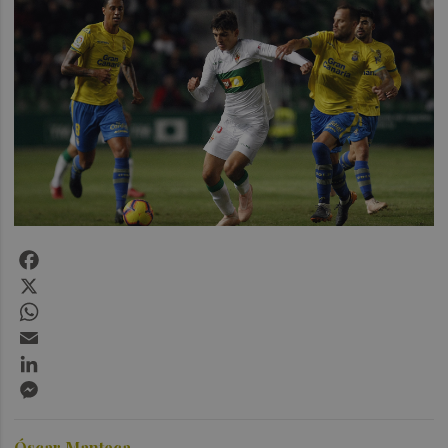
Facebook
X
WhatsApp
Email
LinkedIn
Messenger
Óscar Manteca