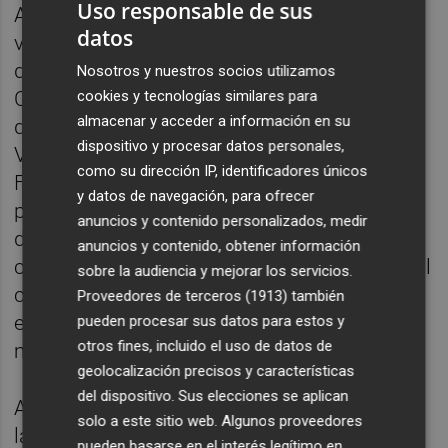
Uso responsable de sus
Alcorcón a mejorar su imagen como
datos
visitante tras encajar dos goleadas en sus
dos últimas salidas: ante Deportivo de La
Nosotros y nuestros socios utilizamos
cookies y tecnologías similares para
Coruña (4-0) y Cádiz (5-1). Un objetivo en el
almacenar y acceder a información en su
que no podrán participar el central Gonzalo
dispositivo y procesar datos personales,
Verdú por sanción, el portero nigeriano
como su dirección IP, identificadores únicos
Francis Uzoho y el extremo Borja Martínez
y datos de navegación, para ofrecer
por lesión y el delantero y máximo goleador
anuncios y contenido personalizados, medir
del equipo Sory Kaba por estar convocado
anuncios y contenido, obtener información
con su selección, se pierden el partido; por el
sobre la audiencia y mejorar los servicios.
contrario, el portero José Juan Figueras y el
Proveedores de terceros (1913)
también
extremo Iván Sánchez, que arrastraban
pueden procesar sus datos para estos y
otros fines, incluido el uso de datos de
molestias, sí podrán jugar.
geolocalización precisos y características
del dispositivo. Sus elecciones se aplican
Aunque Pacheta no ha dado pistas durante
solo a este sitio web. Algunos proveedores
la semana ni sobre el sistema de juego ni
pueden basarse en el interés legítimo en