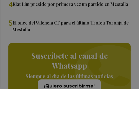
4
Kiat Lim preside por primera vez un partido en Mestalla
5
El once del Valencia CF para el último Trofeu Taronja de
Mestalla
Suscríbete al canal de
Whatsapp
Siempre al día de las últimas noticias
¡Quiero suscribirme!