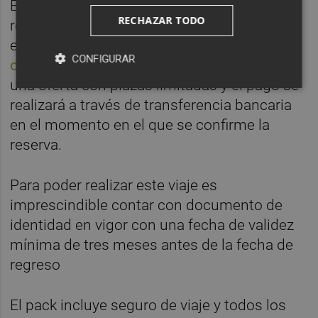
El club taronja ha abierto el plazo para
RECHAZAR TODO
reservar plazas a través de un un correo
electrónico a
CONFIGURAR
comercial@valenciabasket.com
. Se trata de
una oferta con plazas limitadas y el pago se
realizará a través de transferencia bancaria
en el momento en el que se confirme la
reserva.
Para poder realizar este viaje es
imprescindible contar con documento de
identidad en vigor con una fecha de validez
mínima de tres meses antes de la fecha de
regreso
El pack incluye seguro de viaje y todos los