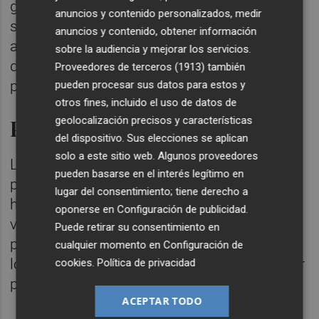
geográfica, así como su milenaria historia y
anuncios y contenido personalizados, medir
su riquísimo patrimonio monumental y
anuncios y contenido, obtener información
artístico, que la convierten en uno de los
sobre la audiencia y mejorar los servicios.
destinos turísticos más impactantes y
Proveedores de terceros (1913)
también
populares del mundo.
pueden procesar sus datos para estos y
otros fines, incluido el uso de datos de
geolocalización precisos y características
Precio del viaje
del dispositivo. Sus elecciones se aplican
solo a este sitio web. Algunos proveedores
La posibilidad de disfrutar de un partido que
pueden basarse en el interés legítimo en
puede escribir una nueva página en la
lugar del consentimiento; tiene derecho a
historia del Club, con vuelo chárter de ida y
oponerse en
Configuración de publicidad
.
vuelta a Venecia, traslados a Schio y entrada
Puede retirar su consentimiento en
para el partido, está disponible para todos
cualquier momento en
Configuración de
los interesados a un precio de 160 euros por
cookies
.
Política de privacidad
persona.
ACEPTAR TODO