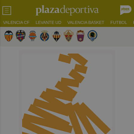
VALENCIA CF
LEVANTE UD
VALENCIA BASKET
FUTBOL