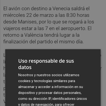
El avión con destino a Venecia saldrá el
miércoles 22 de marzo a las 8:30 horas
desde Manises, por lo que se rogará a los
viajeros estar a las 7 en el aeropuerto. El
retorno a València tendrá lugar a la
finalización del partido el mismo día.
Los asistentes al viaje dispondrán de tiempo
Uso responsable de sus
libre para visitar una ciudad cuyo centro
datos
histórico es Patrimonio de la Humanidad por
la Unesco. Al llegar a Venecia, se les
Nosotros y nuestros socios utilizamos
cookies y tecnologías similares para
trasladará del aeropuerto a la ciudad donde
almacenar y acceder a información en su
podrán disfrutar de la misma hasta el
dispositivo y procesar datos personales,
traslado a Schio que será por la tarde.
como su dirección IP, identificadores únicos
Venecia destaca por su particularidad
y datos de navegación, para ofrecer