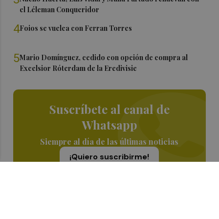
el Léleman Conqueridor
4
Foios se vuelca con Ferran Torres
5
Mario Domínguez, cedido con opción de compra al
Excelsior Róterdam de la Eredivisie
Suscríbete al canal de
Whatsapp
Siempre al día de las últimas noticias
¡Quiero suscribirme!