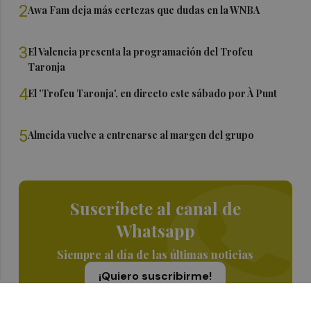
2
Awa Fam deja más certezas que dudas en la WNBA
3
El Valencia presenta la programación del Trofeu
Taronja
4
El 'Trofeu Taronja', en directo este sábado por À Punt
5
Almeida vuelve a entrenarse al margen del grupo
Suscríbete al canal de
Whatsapp
Siempre al día de las últimas noticias
¡Quiero suscribirme!