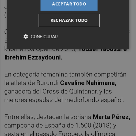
ACEPTAR TODO
Juegos Iberoamericanos 2018 en Trujillo
(Perú), y el tortosino
Llorenç Sales.
RECHAZAR TODO
Otros rivales de nivel serán los atletas del FC
CONFIGURAR
Barcelona
Artur Bossy,
ganador de los 10
kilómetros Open de 2015,
Yousef Taoussi e
Ibrehim Ezzaydouni.
En categoría femenina también competirán
la atleta de Burundi
Cavaline Nahimana,
ganadora del Cross de Quintanar, y las
mejores espadas del mediofondo español.
Entre ellas, destacan la soriana
Marta Pérez,
campeona de España de 1.500 (2018) y
sexta en el pasado Europeo; la olímpica