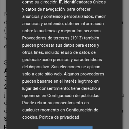
como su dirección IP, identificadores únicos
y datos de navegación, para ofrecer
No obstante, su gran registro del pasado 28
anuncios y contenido personalizados, medir
de octubre en el
medio maratón de
Valencia
anuncios y contenido, obtener información
(1h01:15), cuarta mejor marca española de
sobre la audiencia y mejorar los servicios.
todos los tiempos, indica su gran momento
Proveedores de terceros (1913)
también
pueden procesar sus datos para estos y
de forma.
otros fines, incluido el uso de datos de
geolocalización precisos y características
Sus rivales directos serán el joven eritreo
del dispositivo. Sus elecciones se aplican
Awet Habte
, de 21 años y finalista de los
solo a este sitio web. Algunos proveedores
5.000 metros del Mundial de Londres y 'top
pueden basarse en el interés legítimo en
20' mundial en el ránking de 10.000; el
lugar del consentimiento; tiene derecho a
jienense
Sebas Martos,
campeón de España
oponerse en
Configuración de publicidad
.
de los 3.000 obstáculos (2017); el campeón
Puede retirar su consentimiento en
de España de medio maratón (2018),
Camilo
cualquier momento en
Configuración de
cookies
.
Política de privacidad
Santiago;
el manchego
Antonio 'Chiki'
Pérez,
medalla de los 5.000 metros en los