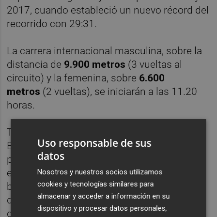
2017, cuando estableció un nuevo récord del
recorrido con 29:31.
La carrera internacional masculina, sobre la
distancia de
9.900 metros
(3 vueltas al
circuito) y la femenina, sobre
6.600
metros
(2 vueltas), se iniciarán a las 11.20
horas.
Toni Abadía, de 28 años, actual campeón de
Uso responsable de sus
España de los 5.000 y los 10.000 metros,
datos
plusmarquista español de los 10 kilómetros
en ruta con un tiempo de 27:46 (2018) y
Nosotros y nuestros socios utilizamos
cookies y tecnologías similares para
bronce en los
10.000 metros
en el Europeo
almacenar y acceder a información en su
de
Amsterdam 2016,
se enfrentará a atletas
dispositivo y procesar datos personales,
de muy alto nivel.