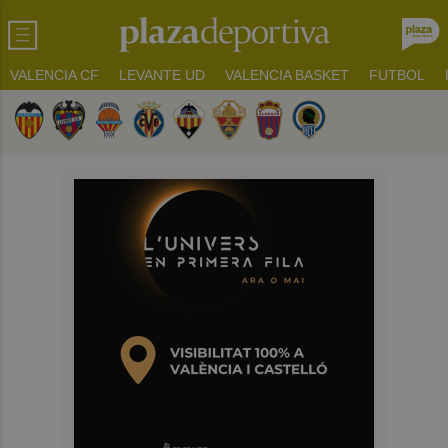
VALENCIA CF
LEVANTE UD
VALENCIA BASKET
FUTBOL