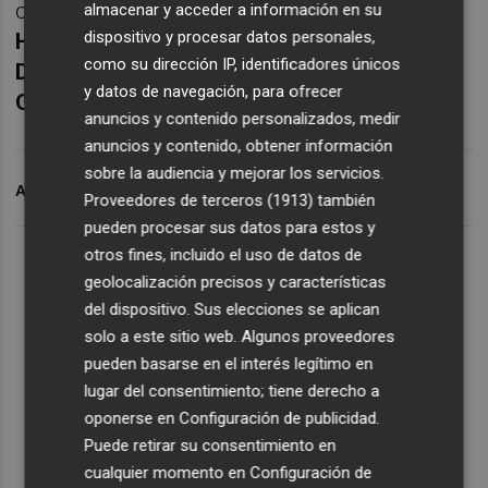
clubes por número de abonados de
LaLiga
almacenar y acceder a información en su
dispositivo y procesar datos personales,
Hypermotion
, aunque muy por detrás de
como su dirección IP, identificadores únicos
Deportivo de La Coruña
,
Málaga
,
Real
y datos de navegación, para ofrecer
Oviedo
,
Real Zaragoza
y
Cádiz
.
anuncios y contenido personalizados, medir
anuncios y contenido, obtener información
sobre la audiencia y mejorar los servicios.
ARCHIVADO EN
ELCHE CF
Proveedores de terceros (1913)
también
pueden procesar sus datos para estos y
otros fines, incluido el uso de datos de
geolocalización precisos y características
del dispositivo. Sus elecciones se aplican
solo a este sitio web. Algunos proveedores
pueden basarse en el interés legítimo en
lugar del consentimiento; tiene derecho a
oponerse en
Configuración de publicidad
.
Puede retirar su consentimiento en
cualquier momento en
Configuración de