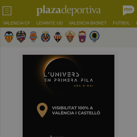
VALENCIA CF
LEVANTE UD
VALENCIA BASKET
FUTBOL