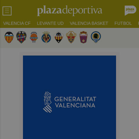
VALENCIA CF
LEVANTE UD
VALENCIA BASKET
FUTBOL