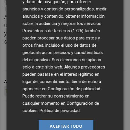
Bulgaria, pudo participar en los Juegos de
y datos de navegación, para ofrecer
Tokio gracias al aplazamiento de un año.
anuncios y contenido personalizados, medir
anuncios y contenido, obtener información
Ahora abandona la capital japonesa como
sobre la audiencia y mejorar los servicios.
una gran figura del taekwondo internacional
Proveedores de terceros (1725)
también
y con mucha carrera por delante para seguir
pueden procesar sus datos para estos y
sumando éxitos.
otros fines, incluido el uso de datos de
geolocalización precisos y características
del dispositivo. Sus elecciones se aplican
solo a este sitio web. Algunos proveedores
pueden basarse en el interés legítimo en
lugar del consentimiento; tiene derecho a
ARCHIVADO EN
JUEGOS OLÍMPICOS DE TOKIO
oponerse en
Configuración de publicidad
.
TOKIO 2020
TOKIO
Puede retirar su consentimiento en
cualquier momento en
Configuración de
cookies
.
Política de privacidad
ACEPTAR TODO