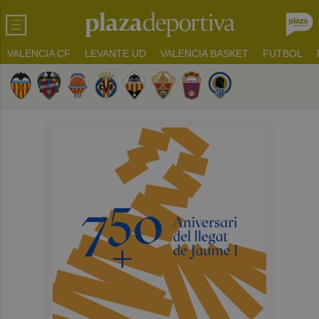
VALENCIA CF
LEVANTE UD
VALENCIA BASKET
FUTBOL