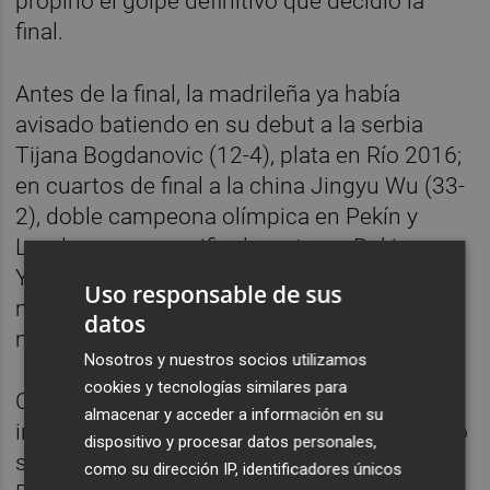
propinó el golpe definitivo que decidió la
final.
Antes de la final, la madrileña ya había
avisado batiendo en su debut a la serbia
Tijana Bogdanovic (12-4), plata en Río 2016;
en cuartos de final a la china Jingyu Wu (33-
2), doble campeona olímpica en Pekín y
Londres; y en semifinales a turca Rukiye
Yildirim (39-19), número tres del ranking
Uso responsable de sus
mundial. De esta forma, aseguró la séptima
datos
medalla olímpica del taekwondo español.
Nosotros y nuestros socios utilizamos
cookies y tecnologías similares para
Cerezo, que irrumpió en la escena
almacenar y acceder a información en su
internacional el pasado mes de abril, cuando
dispositivo y procesar datos personales,
se proclamó campeona de Europa en
como su dirección IP, identificadores únicos