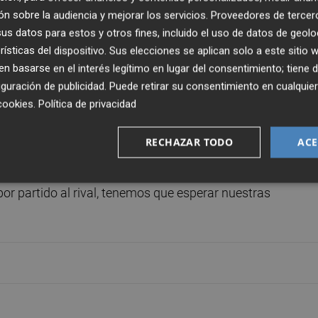
n sobre la audiencia y mejorar los servicios.
Proveedores de tercer
un total de once partidos consecutivos sin ver portería per
s datos para estos y otros fines, incluido el uso de datos de geolo
rísticas del dispositivo. Sus elecciones se aplican solo a este sitio
l método de trabajo de Negredo y espera que en los
 basarse en el interés legítimo en lugar del consentimiento; tiene 
rmita alcanzar el nivel de juego que deslumbró al público
guración de publicidad
. Puede retirar su consentimiento en cualqu
cookies
.
Política de privacidad
a tener una serie de críticas, al igual que cuando un equ
RECHAZAR TODO
ACE
 a tenerlas.
P
ara mí su trabajo en el campo ha sido
uro.
Todo el mundo tiene que entender que no somos un
or partido al rival, tenemos que esperar nuestras