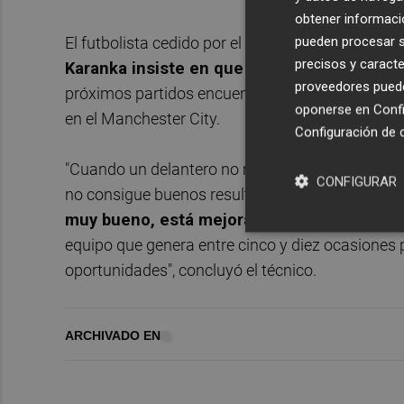
obtener informació
El futbolista cedido por el Valencia CF acumula 
pueden procesar su
precisos y caracte
Karanka insiste en que está "contento"
con e
proveedores pueden
próximos partidos encuentre una racha que le pe
oponerse en
Confi
en el Manchester City.
Configuración de 
"Cuando un delantero no marca goles, siempre va 
CONFIGURAR
no consigue buenos resultados su entrenador va
muy bueno, está mejorando y trabajando d
equipo que genera entre cinco y diez ocasiones p
oportunidades", concluyó el técnico.
ARCHIVADO EN