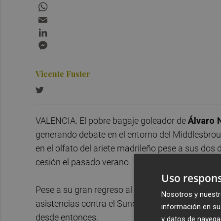
WhatsApp
Email
LinkedIn
Messenger
Vicente Fuster
VALENCIA. El pobre bagaje goleador de
Álvaro 
generando debate en el entorno del Middlesbrou
en el olfato del ariete madrileño pese a sus dos
cesión el pasado verano.
Uso respons
Pese a su gran regreso al campeonato inglés con 
Nosotros y nuestr
asistencias contra el Sunderland, la contribuc
información en su 
desde entonces.
y datos de navega