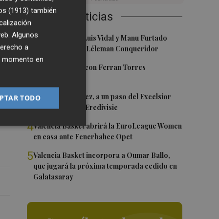
os (1913)
también
Últimas Noticias
o
calización
 web. Algunos
1
Nacho Huerta, Luis Vidal y Manu Furtado
derecho a
renuevan con el Léleman Conqueridor
ier momento en
2
Foios se vuelca con Ferran Torres
ipo
3
Mario Domínguez, a un paso del Excelsior
PTAR TODO
Róterdam de la Eredivisie
4
Valencia Basket abrirá la EuroLeague Women
en casa ante Fenerbahce Opet
5
Valencia Basket incorpora a Oumar Ballo,
que jugará la próxima temporada cedido en
Galatasaray