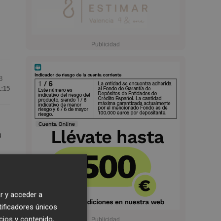
8
1:15
a
r y acceder a
tificadores únicos
cios y contenido,