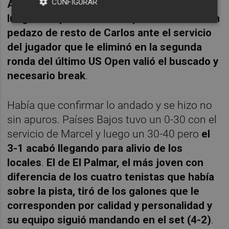
CONFIGURAR
Alcaraz dispuso de un 15-40 favorable y
luego otra posibilidad de quiebre
. Por fin.
Un
pedazo de resto de Carlos ante el servicio
del jugador que le eliminó en la segunda
ronda del último US Open valió el buscado y
necesario break
.
Había que confirmar lo andado y se hizo no
sin apuros. Países Bajos tuvo un 0-30 con el
servicio de Marcel y luego un 30-40 pero
el
3-1 acabó llegando para alivio de los
locales
.
El de El Palmar, el más joven con
diferencia de los cuatro tenistas que había
sobre la pista, tiró de los galones que le
corresponden por calidad y personalidad y
su equipo siguió mandando en el set (4-2)
.