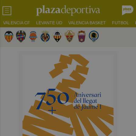
VALENCIA CF
LEVANTE UD
VALENCIA BASKET
FUTBOL