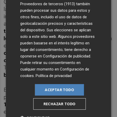
Con el 6-6 se disputaría la muerte súbita, en
Proveedores de terceros (1913)
también
la que la pareja de Países Bajos llevó la
pueden procesar sus datos para estos y
iniciativa (
0-3 y 1-3)
. Medio partido estaba
otros fines, incluido el uso de datos de
ahí y
un espectacular globo de Alcaraz y
geolocalización precisos y características
del dispositivo. Sus elecciones se aplican
también un gran saque suyo parecieron
solo a este sitio web. Algunos proveedores
levantar al equipo de España (3-3 y 4-4)
. Sin
pueden basarse en el interés legítimo en
embargo,
tres puntos seguidos de los
lugar del consentimiento; tiene derecho a
orange les hicieron ganar la manga a ellos
oponerse en
Configuración de publicidad
.
con el 4-7 y con Koolhof siendo resolutivo
.
Puede retirar su consentimiento en
Tras
1 hora y 10 minutos de intensa
cualquier momento en
Configuración de
batalla
tocaba remontada.
cookies
.
Política de privacidad
El segundo parcial empezó con servicio del
ACEPTAR TODO
propio Koolhof y prosiguió con el de CA (
1-
RECHAZAR TODO
1
). Más tarde fue Van de Zandschulp el que
echó la pelota al aire y
el dúo Granollers-