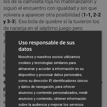
los de la camiseta roja no materializaron y
siguió el encuentro con igualdad y sin que
volviera a aparecer otra posibilidad (
1-1, 2-2
y 3-3
). Esa bola de quiebre sí la tuvieron los
de naranja en el séptimo juego pero
Granollers logró quedarse su saque porque
Alcaraz remató bien en la red.
Uso responsable de sus
datos
La siguiente posibilidad de sorprender al
Nosotros y nuestros socios utilizamos
resto fue para los españoles -tampoco la
cookies y tecnologías similares para
hicieron buena- y
el encuentro avanzaba
almacenar y acceder a información en su
incrementándose la tensión y con la
dispositivo y procesar datos personales,
como su dirección IP, identificadores únicos
sensación de que los españoles estaban un
y datos de navegación, para ofrecer
poco más cerca del objetivo
. Tanto que se
anuncios y contenido personalizados, medir
les presentó una
bola de set
esperando el
anuncios y contenido, obtener información
envío rival que se les escapó. 5-5 y a seguir.
sobre la audiencia y mejorar los servicios.