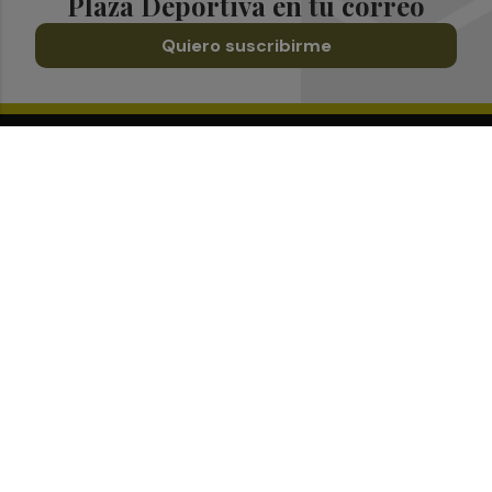
Plaza Deportiva en tu correo
Quiero suscribirme
Suscríbete al Boletín
Todos los días a primera hora en tu email
¡Quiero suscribirme!
Síguenos en redes
Plaza Deportiva, desde cualquier medio