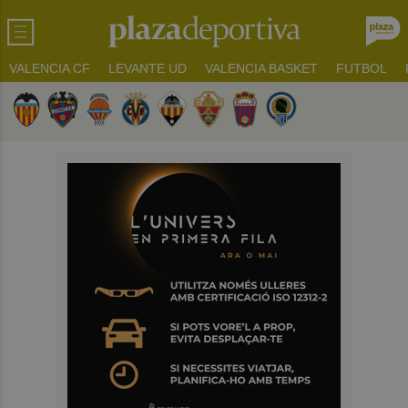
VALENCIA CF
LEVANTE UD
VALENCIA BASKET
FUTBOL