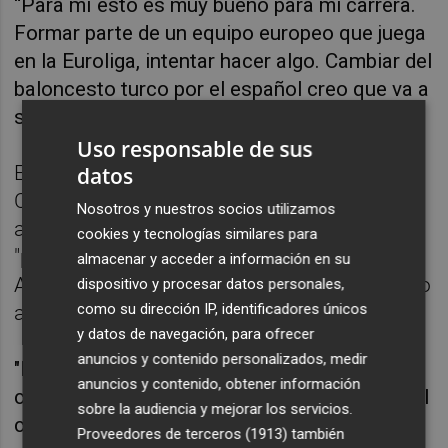
“Para mí esto es muy bueno para mi carrera.
Formar parte de un equipo europeo que juega
en la Euroliga, intentar hacer algo. Cambiar del
baloncesto turco por el español creo que va a
ser algo muy bueno para mi carrera”, insistió.
Uso responsable de sus
El director general del Valencia Basket, Enric
datos
Carbonell, dijo que el fichaje demuestra "la
Nosotros y nuestros socios utilizamos
ambición" del club de "querer más" y por ir a
cookies y tecnologías similares para
"perfiles de jugadoras de primer nivel".
almacenar y acceder a información en su
Además destacó que se haya comprometido
dispositivo y procesar datos personales,
como su dirección IP, identificadores únicos
a acabar la temporada.
y datos de navegación, para ofrecer
anuncios y contenido personalizados, medir
"Es una grandísima operación por parte del
anuncios y contenido, obtener información
club porque con el calendario WNBA es difícil
sobre la audiencia y mejorar los servicios.
contar con jugadoras de este nivel que sean
Proveedores de terceros (1913)
también