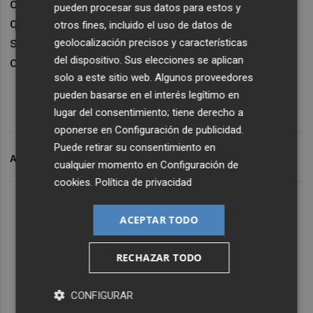
capaces de terminar la temporada. Es alguien
pueden procesar sus datos para estos y
que suma hasta final de temporada. Estoy
otros fines, incluido el uso de datos de
seguro de que ayudará mucho al equipo",
geolocalización precisos y características
del dispositivo. Sus elecciones se aplican
concluyó.
solo a este sitio web. Algunos proveedores
pueden basarse en el interés legítimo en
lugar del consentimiento; tiene derecho a
oponerse en
Configuración de publicidad
.
Puede retirar su consentimiento en
ARCHIVADO EN
VALENCIA BASKET
cualquier momento en
Configuración de
cookies
.
Política de privacidad
ACEPTAR TODO
RECHAZAR TODO
CONFIGURAR