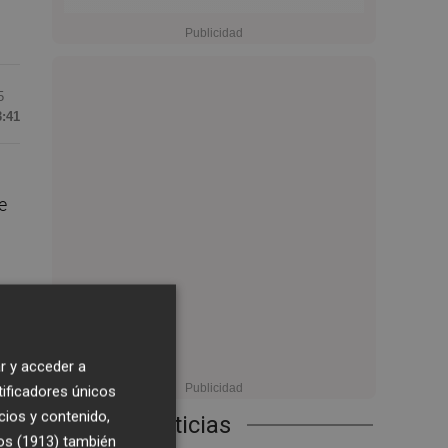
5
3:41
e
s,
r y acceder a
tificadores únicos
cios y contenido,
Últimas Noticias
os (1913)
también