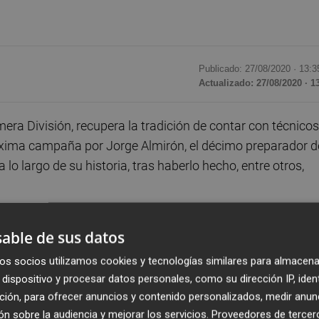
Publicado: 27/08/2020 ·
13:3
Actualizado: 27/08/2020 · 1
mera División, recupera la tradición de contar con técnicos
róxima campaña por Jorge Almirón, el décimo preparador d
a lo largo de su historia, tras haberlo hecho, entre otros,
icitano son de nacionalidad argentina, como Felipe Mesone
able de sus datos
oque Olsen, el único capaz de conseguir dos ascensos a
os socios utilizamos cookies y tecnologías similares para almacena
s (206), según datos facilitados por la entidad.
dispositivo y procesar datos personales, como su dirección IP, iden
ción, para ofrecer anuncios y contenido personalizados, medir anun
del fútbol mundial: Alfredo Di Stéfano, quien eligió al club
n sobre la audiencia y mejorar los servicios.
Proveedores de tercer