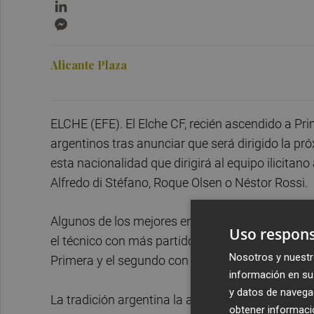
LinkedIn
Messenger
Alicante Plaza
ELCHE (EFE). El Elche CF, recién ascendido a Pri
argentinos tras anunciar que será dirigido la p
esta nacionalidad que dirigirá al equipo ilicitano 
Alfredo di Stéfano, Roque Olsen o Néstor Rossi.
Algunos de los mejores entrenadores del club il
Uso respons
el técnico con más partidos oficiales (213), o R
Nosotros y nuestr
Primera y el segundo con más encuentros dirigido
información en su 
y datos de navega
La tradición argentina la abrió todo un referente 
obtener informació