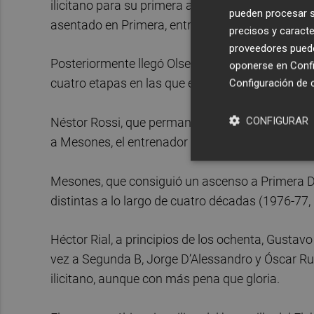
ilicitano para su primera aventura en un banquill
pueden procesar su
asentado en Primera, entre los años 1966 y 196
precisos y caracte
proveedores pueden
Posteriormente llegó Olsen, a principios de los 7
oponerse en
Confi
cuatro etapas en las que entrenó al equipo.
Configuración de 
CONFIGURAR
Néstor Rossi, que permaneció en la entidad dur
a Mesones, el entrenador con más partidos oficial
Mesones, que consiguió un ascenso a Primera Divi
distintas a lo largo de cuatro décadas (1976-77
Héctor Rial, a principios de los ochenta, Gustavo
vez a Segunda B, Jorge D’Alessandro y Óscar Ru
ilicitano, aunque con más pena que gloria.