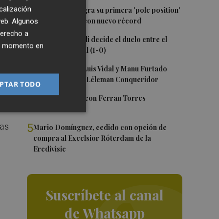
1
calización
Jorge Martín logra su primera 'pole position'
en Silverstone, con nuevo récord
 web. Algunos
derecho a
2
Un gol de Bardeli decide el duelo entre el
ier momento en
Levante y su filial (1-0)
3
Nacho Huerta, Luis Vidal y Manu Furtado
renuevan con el Léleman Conqueridor
PTAR TODO
so
4
Foios se vuelca con Ferran Torres
ías
5
Mario Domínguez, cedido con opción de
compra al Excelsior Róterdam de la
Eredivisie
Suscríbete al canal
de Whatsapp