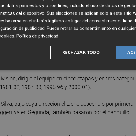
o. El ex jugador del Real Madrid dirigió al Elche, entonces
s datos para estos y otros fines, incluido el uso de datos de geolo
8.
rísticas del dispositivo. Sus elecciones se aplican solo a este sitio
 basarse en el interés legítimo en lugar del consentimiento; tiene 
0, quien logró dos ascensos a Primera a lo largo de las
guración de publicidad
. Puede retirar su consentimiento en cualqu
cookies
.
Política de privacidad
RECHAZAR TODO
ACE
ante una temporada y media a mediados de los 70, dio pa
es en la historia del club.
sión, dirigió al equipo en cinco etapas y en tres categor
, 1981-82, 1987-88, 1995-96 y 2000-01).
 Silva, bajo cuya dirección el Elche descendió por primera
ggeri, ya en Segunda, también pasaron por el banquillo