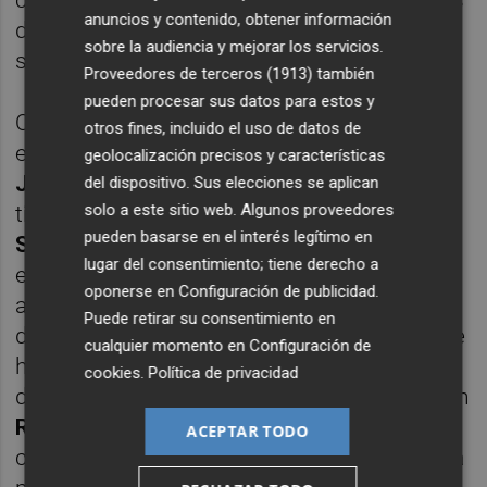
anuncios y contenido, obtener información
de lo que ocurra en la sesión de trabajo del
sobre la audiencia y mejorar los servicios.
sábado.
Proveedores de terceros (1913)
también
pueden procesar sus datos para estos y
Quien ya ha abandonado definitivamente la
otros fines, incluido el uso de datos de
enfermería (en la que seguro va a seguir
geolocalización precisos y características
Javier 'Torito' Acuña
) tras su última lesión y
del dispositivo. Sus elecciones se aplican
solo a este sitio web. Algunos proveedores
tiene el alta competitiva es el central
José
pueden basarse en el interés legítimo en
Solbes
, del que Mora explicaba que "ha
lugar del consentimiento; tiene derecho a
entrenado durante la semana al completo",
oponerse en
Configuración de publicidad
.
apuntando que entiende "que estará
Puede retirar su consentimiento en
disponible". El central era el recambio que se
cualquier momento en
Configuración de
había buscado en verano para el lateral
cookies
.
Política de privacidad
derecho, para el caso de no poder contar con
Raúl Ruiz
, pero el desarrollo de la
ACEPTAR TODO
competición ha llevado a este a jugar en una