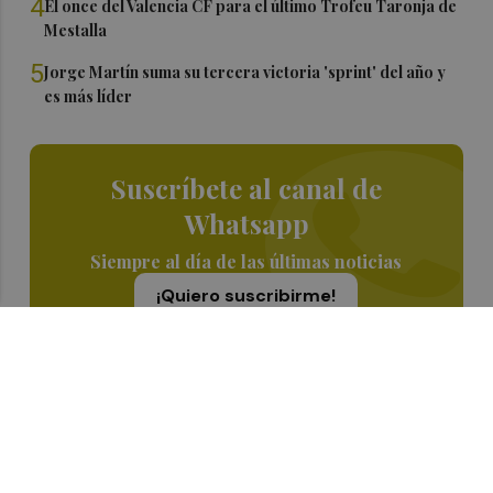
4
El once del Valencia CF para el último Trofeu Taronja de
Mestalla
5
Jorge Martín suma su tercera victoria 'sprint' del año y
es más líder
Suscríbete al canal de
Whatsapp
Siempre al día de las últimas noticias
¡Quiero suscribirme!