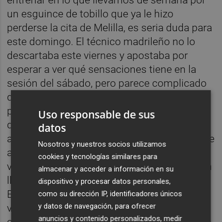
un esguince de tobillo que ya le hizo
perderse la cita de Melilla, es seria duda para
este domingo. El técnico madrileño no lo
descartaba este viernes y apostaba por
esperar a ver qué sensaciones tiene en la
sesión del sábado, pero parece complicado
que entre en la convocatoria y si lo hace sea
para regresar a la titularidad en detrimento
Uso responsable de sus
de
Adri López
. También es duda para recibir
datos
al Águilas el mediocentro
César Moreno
, que
Nosotros y nuestros socios utilizamos
arrastra molestias musculares desde hace
cookies y tecnologías similares para
varias jornadas y que durante la semana han
almacenar y acceder a información en su
llevado a que reciba una atención especial.
dispositivo y procesar datos personales,
Eso sí, Mora tampoco descartaba este
como su dirección IP, identificadores únicos
y datos de navegación, para ofrecer
viernes al joven pivote cartagenero,
anuncios y contenido personalizados, medir
condicionando su disponibilidad a expensas