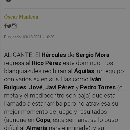
Óscar Manteca
Publicado: 03/12/2021 ·
16:26
ALICANTE. El
Hércules
de
Sergio Mora
regresa al
Rico Pérez
este domingo. Los
blanquiazules recibirán al
Águilas
, un equipo
con varios ex en sus filas como
Iván
Buigues
,
Jové
,
Javi Pérez
y
Pedro Torres
(el
meta y el mediocentro son baja) que está
llamado a estar arriba pero no atraviesa su
mejor momento de juego y resultados
(aunque en
Copa
, esta semana, se lo puso
difícil al
Almería
para eliminarle), y su