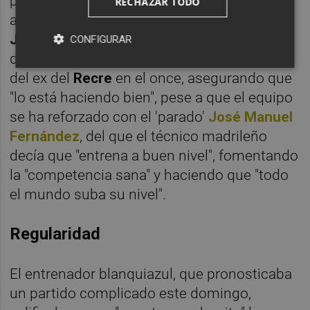
posición más adelantada y a que, ante la
RECHAZAR TODO
ausencia de Solbes, sea el central
Diego
Jiménez
el que defienda el flanco derecho
CONFIGURAR
de la zaga. Mora confirmaba la continuidad
del ex del
Recre
en el once, asegurando que
"lo está haciendo bien", pese a que el equipo
se ha reforzado con el 'parado'
José Manuel
Fernández
, del que el técnico madrileño
decía que "entrena a buen nivel", fomentando
la "competencia sana" y haciendo que "todo
el mundo suba su nivel".
Regularidad
El entrenador blanquiazul, que pronosticaba
un partido complicado este domingo,