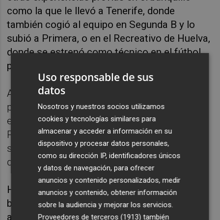
como la que le llevó a Tenerife, donde
también cogió al equipo en Segunda B y lo
subió a Primera, o en el Recreativo de Huelva,
donde se estrenó como técnico en el fútbol
profesional.
Uso responsable de sus
datos
Además de con el Cádiz -al que dirigió 58
partidos en la máxima categoría del fútbol
Nosotros y nuestros socios utilizamos
cookies y tecnologías similares para
español- Cervera ejerció como técnico en
almacenar y acceder a información en su
Primera en el Racing, equipo al que intentó
dispositivo y procesar datos personales,
salvar sin éxito en las últimas trece jornadas
como su dirección IP, identificadores únicos
de liga de la temporada 2011-2010.
y datos de navegación, para ofrecer
anuncios y contenido personalizados, medir
Ha sido su dilatada experiencia en los
anuncios y contenido, obtener información
banquillos, sobre todo los siete años que
sobre la audiencia y mejorar los servicios.
acumula en la categoría de plata, lo que ha
Proveedores de terceros (1913)
también