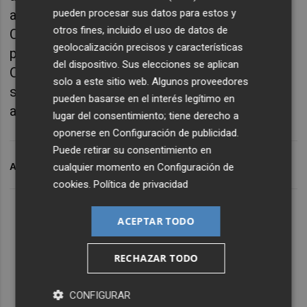
pueden procesar sus datos para estos y
acabado por convencer a Pachuca, que ve en
otros fines, incluido el uso de datos de
Cervera y en su estilo de juego rocoso y
geolocalización precisos y características
peligroso a la contra la solución para un
del dispositivo. Sus elecciones se aplican
Oviedo en el que ni los resultados ni las
solo a este sitio web. Algunos proveedores
sensaciones han acompañado en este
pueden basarse en el interés legítimo en
arranque liguero
lugar del consentimiento; tiene derecho a
oponerse en
Configuración de publicidad
.
Puede retirar su consentimiento en
cualquier momento en
Configuración de
ARCHIVADO EN
LEVANTE UD
PLAZA GRANOTA
cookies
.
Política de privacidad
ACEPTAR TODO
RECHAZAR TODO
CONFIGURAR