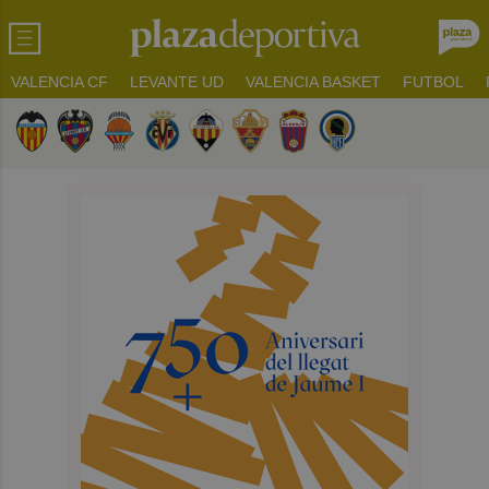
VALENCIA CF
LEVANTE UD
VALENCIA BASKET
FUTBOL