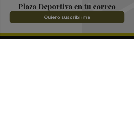
Plaza Deportiva en tu correo
Quiero suscribirme
Suscríbete al Boletín
Todos los días a primera hora en tu email
¡Quiero suscribirme!
Síguenos en redes
Plaza Deportiva, desde cualquier medio