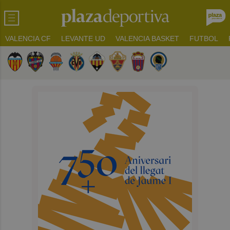
VALENCIA CF
LEVANTE UD
VALENCIA BASKET
FUTBOL