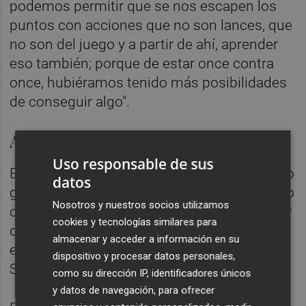
podemos permitir que se nos escapen los
puntos con acciones que no son lances, que
no son del juego y a partir de ahí, aprender
eso también; porque de estar once contra
once, hubiéramos tenido más posibilidades
de conseguir algo".
Asumir y aprender de los errores
Uso responsable de sus
El cancerbero albinegro transmite que, como
datos
grupo, "hay que asumir que hemos cometido
Nosotros y nuestros socios utilizamos
ciertos errores que hemos pagado, aprender
cookies y tecnologías similares para
de ellos y que no vuelvan a pasar y, como
almacenar y acceder a información en su
equipo, levantarnos e ir a ganar al
dispositivo y procesar datos personales,
Sanluqueño".
como su dirección IP, identificadores únicos
y datos de navegación, para ofrecer