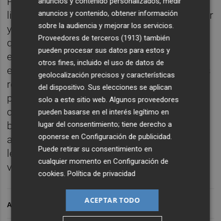
Por último, el capitán
orellut
asegura que las
anuncios y contenido personalizados, medir
anuncios y contenido, obtener información
ligas "son muy largas, acabamos de empezar
sobre la audiencia y mejorar los servicios.
y se ven cosas muy buenas y otras que hay
Proveedores de terceros (1913)
también
que seguir corrigiendo, pero el equipo de
pueden procesar sus datos para estos y
este domingo y de la semana pasada no es
otros fines, incluido el uso de datos de
el de Albacete; solo tienen que venir mejores
geolocalización precisos y características
resultados fuera de casa. Hay que mejorar
del dispositivo. Sus elecciones se aplican
para el siguiente partido, el equipo va
solo a este sitio web. Algunos proveedores
creciendo, cada vez hace más cosas, con
pueden basarse en el interés legítimo en
balón y sin balón, pero lógicamente hay que
lugar del consentimiento; tiene derecho a
oponerse en
Configuración de publicidad
.
aprender de las derrotas. Tenemos que
Puede retirar su consentimiento en
levantarnos tras este golpe y ganar el
cualquier momento en
Configuración de
viernes".
cookies
.
Política de privacidad
ACEPTAR TODO
ARCHIVADO EN