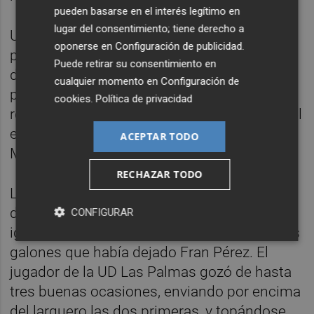
pueden basarse en el interés legítimo en
lugar del consentimiento; tiene derecho a
Un error en la salida de Francés estuvo a
oponerse en
Configuración de publicidad
.
punto de costarle el 0-2 a España antes del
Puede retirar su consentimiento en
descanso, pero Iturbe realizó una buena
cualquier momento en
Configuración de
parada ante Marcelli y en el tiempo de
cookies
.
Política de privacidad
reflexión Santi Deni decidió cambiar a todo el
equipo, permitiendo los debuts de Cristhian
ACEPTAR TODO
Mosquera, Dean Huijsen y Mateo Joseph.
RECHAZAR TODO
La 'nueva' selección salió con mucha
decisión y con intensidad para buscar la
CONFIGURAR
igualada, con Alberto Moleiro asumiendo los
galones que había dejado Fran Pérez. El
jugador de la UD Las Palmas gozó de hasta
tres buenas ocasiones, enviando por encima
del larguero las dos primeras, y topándose