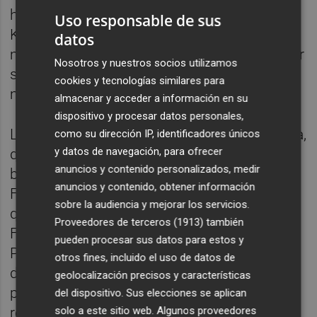
hizo, llevó peligro sobre la portería de Iturbe.
Uso responsable de sus
Kapralik dio un aviso y poco después, una
datos
mala entrega de Novoa permitió que Jambor
Nosotros y nuestros socios utilizamos
se plantase solo y pusiese el 0-1 pasada la
cookies y tecnologías similares para
media hora.
almacenar y acceder a información en su
dispositivo y procesar datos personales,
La desventaja despertó a la Sub-21 española,
como su dirección IP, identificadores únicos
y datos de navegación, para ofrecer
que hasta el descanso metió una marcha en
anuncios y contenido personalizados, medir
busca de un empate que no llegó por poco.
anuncios y contenido, obtener información
Fermín López probó suerte con un disparo
sobre la audiencia y mejorar los servicios.
que se topó con una buena mano de Belko,
Proveedores de terceros (1913)
también
Francés también avisó y, en la mejor, Fran
pueden procesar sus datos para estos y
Pérez rozó el 1-1 en una buena jugada cuyo
otros fines, incluido el uso de datos de
disparo, tras tocar en un defensa, se fue al
geolocalización precisos y características
palo, sin que Omorodion pudiese empujar el
del dispositivo. Sus elecciones se aplican
solo a este sitio web. Algunos proveedores
rechace.