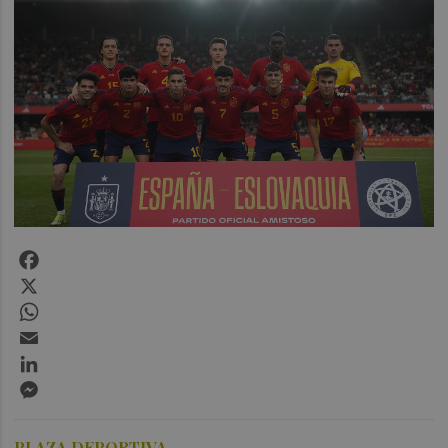
Facebook
X
WhatsApp
Email
LinkedIn
Messenger
PLAZA DEPORTIVA