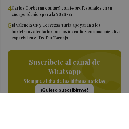
4
Carlos Corberán contará con 14 profesionales en su
cuerpo técnico para la 2026-27
5
El Valencia CF y Cervezas Turia apoyarán a los
hosteleros afectados por los incendios con una iniciativa
especial en el Trofeu Taronja
Suscríbete al canal de
Whatsapp
Siempre al día de las últimas noticias
¡Quiero suscribirme!