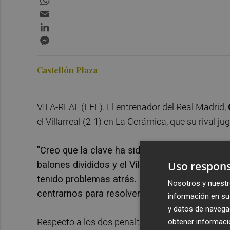
Email
LinkedIn
Messenger
Castellón Plaza
VILA-REAL (EFE). El entrenador del Real Madrid,
el Villarreal (2-1) en La Cerámica, que su rival j
"Creo que la clave ha sido que no hemos de
balones divididos y el Villarreal ha disfrutad
Uso respons
tenido problemas atrás. Hemos fallado en c
Nosotros y nuestr
centrarnos para resolver ese problema", dijo 
información en su 
y datos de navega
Respecto a los dos penaltis del partido dijo: "En 
obtener informació