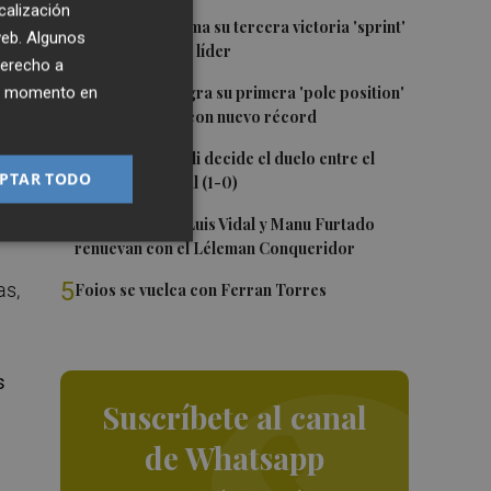
calización
o
1
Jorge Martín suma su tercera victoria 'sprint'
 web. Algunos
e
del año y es más líder
derecho a
2
ier momento en
Jorge Martín logra su primera 'pole position'
en Silverstone, con nuevo récord
,
3
Un gol de Bardeli decide el duelo entre el
s".
PTAR TODO
Levante y su filial (1-0)
4
Nacho Huerta, Luis Vidal y Manu Furtado
que
renuevan con el Léleman Conqueridor
5
as,
Foios se vuelca con Ferran Torres
s
Suscríbete al canal
de Whatsapp