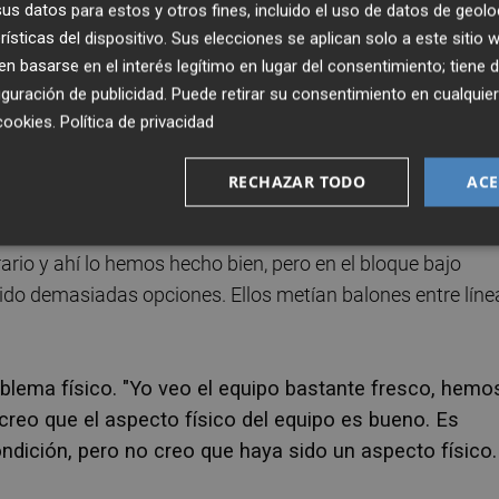
s datos para estos y otros fines, incluido el uso de datos de geolo
esbala o no ya no importa, creo que los dos penaltis viend
rísticas del dispositivo. Sus elecciones se aplican solo a este sitio
ionados del fútbol no les gusta esto, pero no queda más qu
 basarse en el interés legítimo en lugar del consentimiento; tiene 
guración de publicidad
. Puede retirar su consentimiento en cualqu
cookies
.
Política de privacidad
a al respecto: "No me hagáis que diga que no es fútbol
or decir eso. Es una regla y hay que acatarla. No hay má
RECHAZAR TODO
ACE
por parte nuestra, sobre todo en el aspecto defensivo, ya 
rio y ahí lo hemos hecho bien, pero en el bloque bajo
o demasiadas opciones. Ellos metían balones entre líne
oblema físico. "Yo veo el equipo bastante fresco, hemo
creo que el aspecto físico del equipo es bueno. Es
dición, pero no creo que haya sido un aspecto físico.