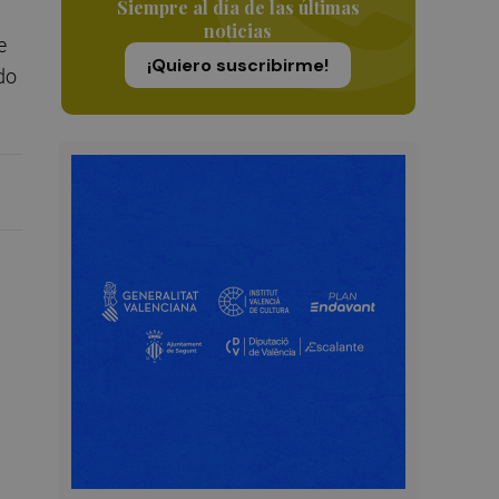
Siempre al día de las últimas
noticias
e
¡Quiero suscribirme!
do