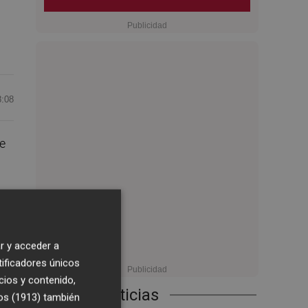
8:08
te
r y acceder a
tificadores únicos
cios y contenido,
Últimas Noticias
a
os (1913)
también