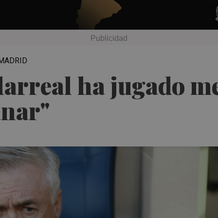
 MADRID
llarreal ha jugado m
anar"