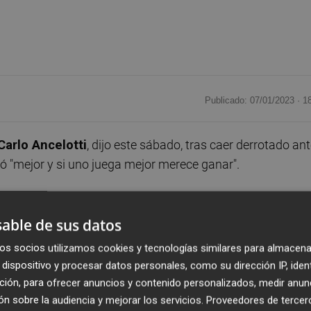
Publicado: 07/01/2023 ·
1
Carlo Ancelotti
, dijo este sábado, tras caer derrotado an
ugó "mejor y si uno juega mejor merece ganar".
fendido bien nuestro campo, hemos dejado muchos
o de esto. Hemos sido peligrosos arriba, pero hemos
able de sus datos
osas que a veces hacemos mejor. Creo que debemos
os socios utilizamos cookies y tecnologías similares para almacena
ante los medios.
dispositivo y procesar datos personales, como su dirección IP, iden
ción, para ofrecer anuncios y contenido personalizados, medir anun
el tema de los penaltis el fútbol ha cambiado, si toca con l
n sobre la audiencia y mejorar los servicios.
Proveedores de tercer