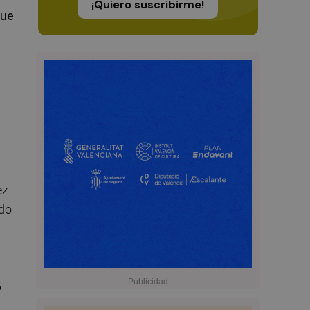
¡Quiero suscribirme!
que
ez
rdo
o