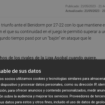
Publicado: 21/05/2023 ·
21:4
Actualizado: 21/05/2023 · 2
riunfo ante el Benidorm por 27-22 con lo que mantiene e
n el que su continuidad en el juego le permitió superar a u
gundo tiempo pasó por un "bajón" en ataque que le
s de los rivales de la Liga Asobal cuando quiere,
de mantener un ritmo alto muchos minutos, de jugar
able de sus datos
os socios utilizamos cookies y tecnologías similares para almacena
notable en muchos momentos, en el segundo tiempo le falt
dispositivo y procesar datos personales, como su dirección IP, iden
se encontraba; al revés, se precipitó y eso le llevó a perde
ción, para ofrecer anuncios y contenido personalizados, medir anun
n sobre la audiencia y mejorar los servicios.
Proveedores de tercer
s datos para estos y otros fines, incluido el uso de datos de geolo
ás, parecidas; porque ya en el primer tiempo el Benido