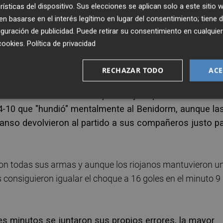
rísticas del dispositivo. Sus elecciones se aplican solo a este sitio
a parte inicial, ante un Logroño más frío, como un equi
 basarse en el interés legítimo en lugar del consentimiento; tiene 
guración de publicidad
. Puede retirar su consentimiento en cualqu
cookies
.
Política de privacidad
 permitieron a los riojanos no llevarse un disgusto mayor
inuto 10.
RECHAZAR TODO
ACE
sco le dio un acelerón al partido y en pocos minutos
-10 que "hundió" mentalmente al Benidorm, aunque la
anso devolvieron al partido a sus compañeros justo p
con todas sus armas y aunque los riojanos mantuvieron u
s consiguieron igualar el choque a 16 goles en el minuto 9
s minutos se juntaron sus propios errores, la mayor