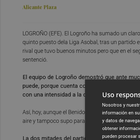
Alicante Plaza
LOGROÑO (EFE). El Logroño ha sumado un claro t
quinto puesto dela Liga Asobal, tras un partido e
rival que tuvo buenos minutos pero que en el se
sentenció.
El equipo de Logroño demostró que ante mucho
puede, porque cuenta con jugadores capaces 
Uso respons
con una intensidad a la que otros no llegan.
Nosotros y nuestr
Así, hoy, aunque el Benidorm hizo un esfuerzo 
información en su 
aire y tampoco supo parar el partido cuando peor 
y datos de navega
obtener informació
pueden procesar su
La dos mitades del partido fueron, por lo dem