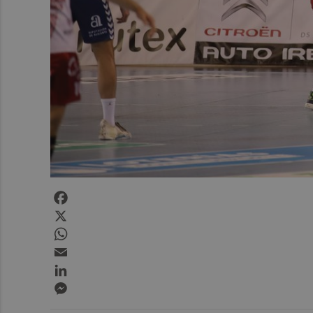
Facebook
X
WhatsApp
Email
LinkedIn
Messenger