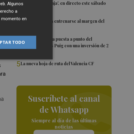
2
El 'Trofeu Taronja', en directo este sábado
 web. Algunos
po
por À Punt
derecho a
ier momento en
3
Almeida vuelve a entrenarse al margen del
grupo
4
València ultima la puesta a punto del
PTAR TODO
Velódromo Lluís Puig con una inversión de 2
millones
5
La nueva hoja de ruta del Valencia CF
s
ara
Suscríbete al canal
na
de Whatsapp
Siempre al día de las últimas
noticias