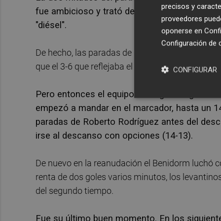
precisos y caracte
fue ambicioso y trató de jugar sus bazas en l
proveedores pueden
"diésel".
oponerse en
Confi
Configuración de 
De hecho, las paradas de Markelau fueron lo que
que el 3-6 que reflejaba el marcador cerca del m
CONFIGURAR
Pero entonces el equipo de Miguel Ángel Vela
empezó a mandar en el marcador, hasta un 14
paradas de Roberto Rodríguez antes del desc
irse al descanso con opciones (14-13).
De nuevo en la reanudación el Benidorm luchó 
renta de dos goles varios minutos, los levantino
del segundo tiempo.
Fue su último buen momento. En los siguiente