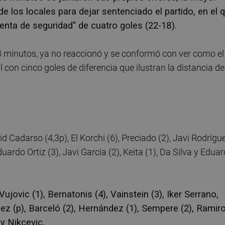
de los locales para dejar sentenciado el partido, en el 
renta de seguridad" de cuatro goles (22-18).
 minutos, ya no reaccionó y se conformó con ver como el
l con cinco goles de diferencia que ilustran la distancia de
d Cadarso (4,3p), El Korchi (6), Preciado (2), Javi Rodrígu
duardo Ortiz (3), Javi García (2), Keita (1), Da Silva y Edua
ujovic (1), Bernatonis (4), Vainstein (3), Iker Serrano,
ñez (p), Barceló (2), Hernández (1), Sempere (2), Ramir
 y Nikcevic.