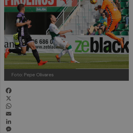
Foto: Pepe Olivares
Facebook
X
WhatsApp
Email
LinkedIn
Messenger