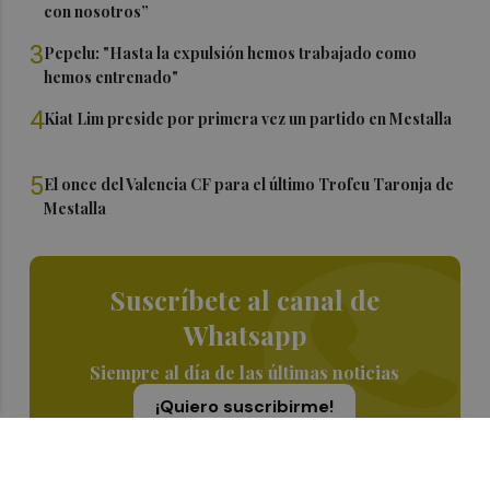
con nosotros”
3
Pepelu: "Hasta la expulsión hemos trabajado como
hemos entrenado"
4
Kiat Lim preside por primera vez un partido en Mestalla
5
El once del Valencia CF para el último Trofeu Taronja de
Mestalla
Suscríbete al canal de
Whatsapp
Siempre al día de las últimas noticias
¡Quiero suscribirme!