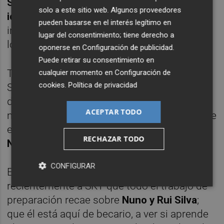
Sufrimos un Valencia roto cuando era de
solo a este sitio web. Algunos proveedores
ideas claras
; desdibujado; desorientado;
pueden basarse en el interés legítimo en
insolidario y anárquico. Un fiel reflejo de la
lugar del consentimiento; tiene derecho a
locura que asaltó a su entrenador.
oponerse en
Configuración de publicidad
.
Puede retirar su consentimiento en
Tampoco le achaco todo el mal al Espirito
cualquier momento en
Configuración de
cookies
.
Política de privacidad
Santo, puesto que hay asuntos que no son
de su incumbencia que lucen de igual
ACEPTAR TODO
manera. Aunque encuentro aspectos que me
enervan mucho más,
como escuchar a Phil
RECHAZAR TODO
Neville
cada vez que habla para Inglaterra.
CONFIGURAR
El socio del Hotel Manchester confesó
recientemente a SKY que todo el trabajo de
preparación recae sobre
Nuno y Rui Silva
;
que él está aquí de becario, a ver si aprende