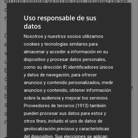
en dos porque ya no es uno. Incapaz de ser
competitivo incluso cuando muestra su
Uso responsable de sus
mejor versión.
datos
Cuyos centrocampistas se ven obligados a
Nosotros y nuestros socios utilizamos
emprender la acción individual porque rara
cookies y tecnologías similares para
almacenar y acceder a información en su
vez tienen otra opción; cuyos centrales, en
dispositivo y procesar datos personales,
un ataque de estupidez, pretenden sacar
como su dirección IP, identificadores únicos
balones de rabona estando en situaciones
y datos de navegación, para ofrecer
de uno contra cuatro. Con laterales vejados
anuncios y contenido personalizados, medir
cada vez que son encarados porque ya nadie
anuncios y contenido, obtener información
baja a la retaguardia a construir un muro
sobre la audiencia y mejorar los servicios.
sobre el que impulsarse. De delanteros que
Proveedores de terceros (1913)
también
ayudaban a arietes que se pasean en
pueden procesar sus datos para estos y
otros fines, incluido el uso de datos de
morros.
geolocalización precisos y características
del dispositivo. Sus elecciones se aplican