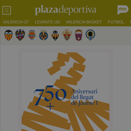
VALENCIA CF
LEVANTE UD
VALENCIA BASKET
FUTBOL