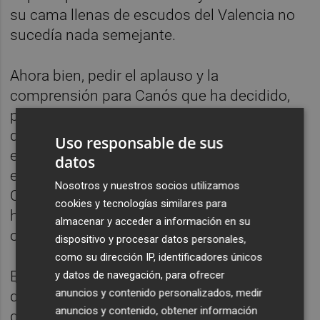
su cama llenas de escudos del Valencia no
sucedía nada semejante.
Ahora bien, pedir el aplauso y la
comprensión para Canós que ha decidido,
por sentimiento, jugar en un club
desguazado, no quiere decir nada más que
Uso responsable de sus
eso. En otro contexto de entidad, en un
datos
escenario de bonanza, jugando Liga de
Nosotros y nuestros socios utilizamos
Campeones, probablemente ese jugador no
cookies y tecnologías similares para
habría venido, claro. Las miras estarían en
almacenar y acceder a información en su
otro perfil, superior, de futbolista.
dispositivo y procesar datos personales,
como su dirección IP, identificadores únicos
El Valencia tendría que aspirar a jugadores
y datos de navegación, para ofrecer
anuncios y contenido personalizados, medir
de más categoría, por supuesto, pero ¿de
anuncios y contenido, obtener información
qué Valencia estamos hablando? ¿Del