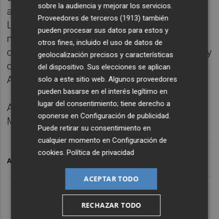
sobre la audiencia y mejorar los servicios.
actual? Entonces es imposible porque Peter
Proveedores de terceros (1913)
también
Lim lo conduce como una res camino del
pueden procesar sus datos para estos y
matadero. El que pueda venir que, al menos,
otros fines, incluido el uso de datos de
como Canós, muestre hambre, sentimiento y
geolocalización precisos y características
compromiso. Tendrá todos mis respetos.
del dispositivo. Sus elecciones se aplican
Así, volver a ser alguien será más sencillo.
solo a este sitio web. Algunos proveedores
pueden basarse en el interés legítimo en
lugar del consentimiento; tiene derecho a
Aplaudan a ese hombre cuando asome por
oponerse en
Configuración de publicidad
.
Mestalla. Es un murciélago.
Puede retirar su consentimiento en
cualquier momento en
Configuración de
cookies
.
Política de privacidad
ARCHIVADO EN
VALENCIA CF
SERGI CANÓS
ACEPTAR TODO
RECHAZAR TODO