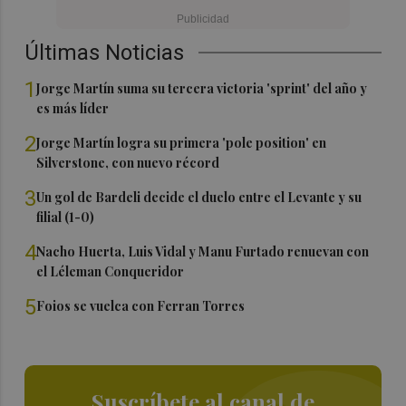
Últimas Noticias
1
Jorge Martín suma su tercera victoria 'sprint' del año y
es más líder
2
Jorge Martín logra su primera 'pole position' en
Silverstone, con nuevo récord
3
Un gol de Bardeli decide el duelo entre el Levante y su
filial (1-0)
4
Nacho Huerta, Luis Vidal y Manu Furtado renuevan con
el Léleman Conqueridor
5
Foios se vuelca con Ferran Torres
Suscríbete al canal de