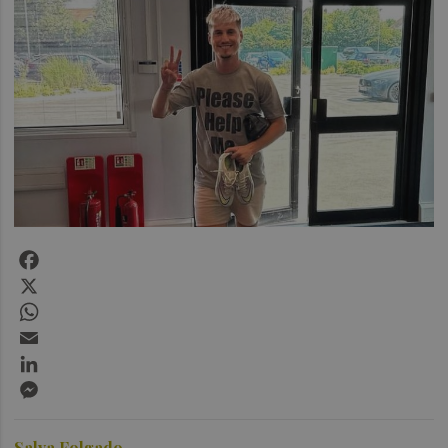
Facebook
X
WhatsApp
Email
LinkedIn
Messenger
Salva Folgado