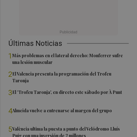
Últimas Noticias
1
Más problemas en el lateral derecho: Monferrer sufre
una lesión muscular
2
El Valencia presenta la programación del Trofeu
Taronja
3
El 'Trofeu Taronja', en directo este sábado por À Punt
4
Almeida vuelve a entrenarse al margen del grupo
5
València ultima la puesta a punto del Velódromo Lluís
Puig con una inversión de 2 millones