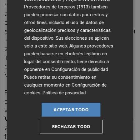
rocambolesca. Según las acusaciones, el
Proveedores de terceros (1913)
también
expresidente del
Valencia CF, Juan Soler,
en
pueden procesar sus datos para estos y
connivencia con el resto de acusados, los
otros fines, incluido el uso de datos de
geolocalización precisos y características
empresarios Ciro D'Anna y Abdelatif Laaroubi
del dispositivo. Sus elecciones se aplican
-conocido como Tati-, contrataron los
solo a este sitio web. Algunos proveedores
servicios de Rachid para que hiciera de
pueden basarse en el interés legítimo en
intermediario con unos sicarios
lugar del consentimiento; tiene derecho a
colombianos que debían secuestrar a
oponerse en
Configuración de publicidad
.
Vicente Soriano.
Puede retirar su consentimiento en
cualquier momento en
Configuración de
El motivo del secuestro es el cobro de la
cookies
.
Política de privacidad
deuda que mantenían ambos empresarios
ACEPTAR TODO
valencianos por la venta de las acciones del
Valencia CF
y que ascendía a 80 millones de
RECHAZAR TODO
euros, según las varias sentencias
favorables que tiene en su poder el