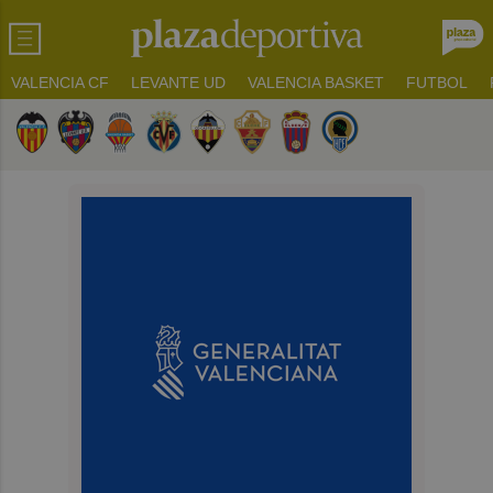
VALENCIA CF
LEVANTE UD
VALENCIA BASKET
FUTBOL