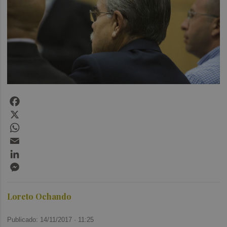
Facebook
X
WhatsApp
Email
LinkedIn
Messenger
Loreto Ochando
Publicado: 14/11/2017 ·
11:25