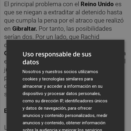
El principal problema con el
Reino Unido
es
que se niegan a extraditar al detenido hasta
que cumpla la pena por el atraco que realizó
en
Gibraltar.
Por tanto, las posibilidades
serían dos. Por un lado, que Rachid
declarase por viodeconferencia desde
Gibraltar
con su abogado presente en la sala
Uso responsable de sus
datos
en Valencia y, por otro, que se suspendiera el
juicio hasta que éste cumpliera la pena y
Nosotros y nuestros socios utilizamos
pudiera ser extraditados, ya que la tercera
cookies y tecnologías similares para
opción, la extradición para el juicio parece
almacenar y acceder a información en su
ser que no la contempla la justicia británica.
dispositivo y procesar datos personales,
como su dirección IP, identificadores únicos
y datos de navegación, para ofrecer
EL INTENTO DE SECUESTRO
anuncios y contenido personalizados, medir
anuncios y contenido, obtener información
La historia, no por ser conocida deja de ser
sobre la audiencia y mejorar los servicios.