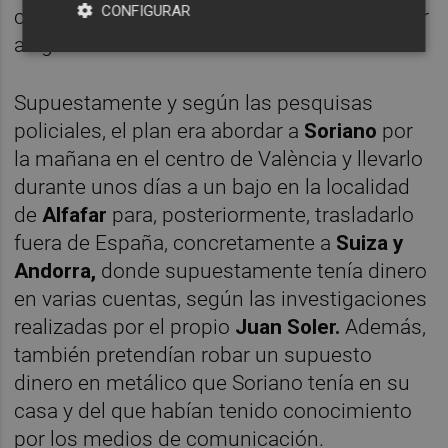
CONFIGURAR
constructor y que Soriano se negaba a pagar
alegando ser insolvente.
Supuestamente y según las pesquisas
policiales, el plan era abordar a
Soriano
por
la mañana en el centro de València y llevarlo
durante unos días a un bajo en la localidad
de
Alfafar
para, posteriormente, trasladarlo
fuera de España, concretamente a
Suiza y
Andorra,
donde supuestamente tenía dinero
en varias cuentas, según las investigaciones
realizadas por el propio
Juan Soler.
Además,
también pretendían robar un supuesto
dinero en metálico que Soriano tenía en su
casa y del que habían tenido conocimiento
por los medios de comunicación.