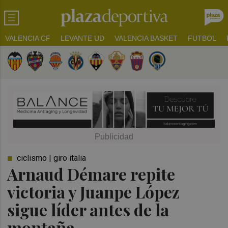
VALENCIA CF
LEVANTE UD
VALENCIA BASKET
FUTBOL
ciclismo | giro italia
Arnaud Démare repite
victoria y Juanpe López
sigue líder antes de la
montaña