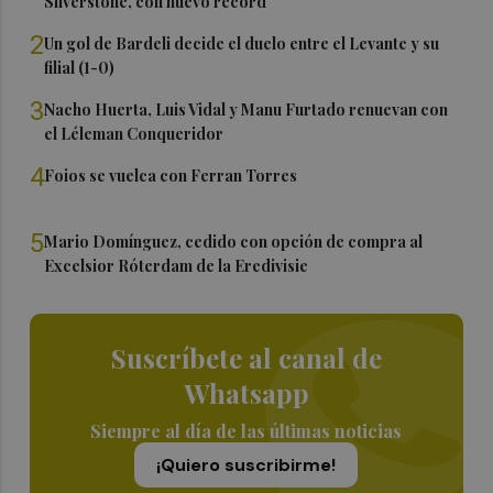
Silverstone, con nuevo récord
2
Un gol de Bardeli decide el duelo entre el Levante y su
filial (1-0)
3
Nacho Huerta, Luis Vidal y Manu Furtado renuevan con
el Léleman Conqueridor
4
Foios se vuelca con Ferran Torres
5
Mario Domínguez, cedido con opción de compra al
Excelsior Róterdam de la Eredivisie
Suscríbete al canal de
Whatsapp
Siempre al día de las últimas noticias
¡Quiero suscribirme!