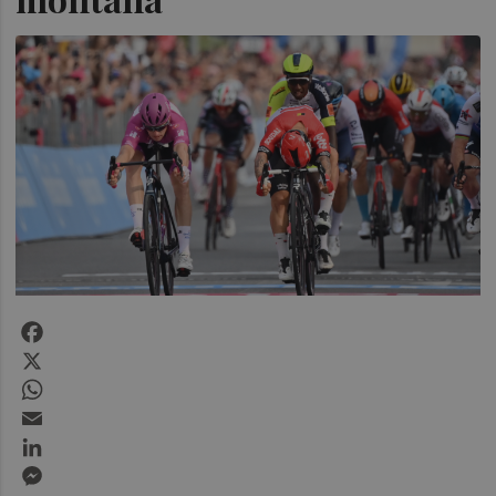
Facebook
X
WhatsApp
Email
LinkedIn
Messenger