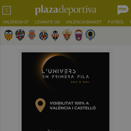
VALENCIA CF
LEVANTE UD
VALENCIA BASKET
FUTBOL