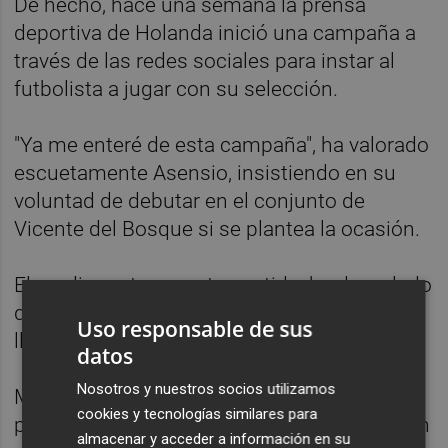
De hecho, hace una semana la prensa
deportiva de Holanda inició una campaña a
través de las redes sociales para instar al
futbolista a jugar con su selección.
"Ya me enteré de esta campaña", ha valorado
escuetamente Asensio, insistiendo en su
voluntad de debutar en el conjunto de
Vicente del Bosque si se plantea la ocasión.
El mediapunta, en este sentido, ha desvelado
que hasta ahora no ha recibido ninguna
Uso responsable de sus
llamada del seleccionador.
datos
Nosotros y nuestros socios utilizamos
Marco Asensio se ha proclamado en julio
cookies y tecnologías similares para
pasado campeón de Europa con la selección
almacenar y acceder a información en su