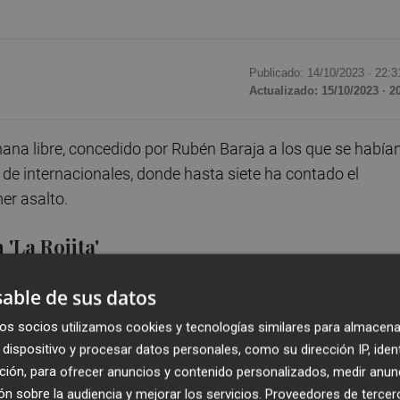
Publicado: 14/10/2023 ·
22:3
Actualizado: 15/10/2023 · 2
mana libre, concedido por Rubén Baraja a los que se había
 de internacionales, donde hasta siete ha contado el
imer asalto.
'La Rojita'
n goles contra Uzbekistán y fue sustituido al descanso. Ja
able de sus datos
el extremo tuvo una gran ocasión en la que se topó con el
os socios utilizamos cookies y tecnologías similares para almacena
dispositivo y procesar datos personales, como su dirección IP, iden
ción, para ofrecer anuncios y contenido personalizados, medir anun
n sobre la audiencia y mejorar los servicios.
Proveedores de tercer