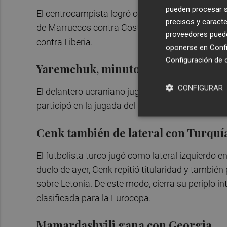
pueden procesar su
El centrocampista logró coger minutos con su se
precisos y caracte
de Marruecos contra Costa de Marfil. Amallah 
proveedores pueden
contra Liberia.
oponerse en
Confi
Configuración de 
Yaremchuk, minutos con Ucrania
CONFIGURAR
El delantero ucraniano jugó el último cuarto de h
participó en la jugada del 2-0 y este martes juga
Cenk también de lateral con Turquí
El futbolista turco jugó como lateral izquierdo e
duelo de ayer, Cenk repitió titularidad y también
sobre Letonia. De este modo, cierra su periplo i
clasificada para la Eurocopa.
Mamardashvili gana con Georgia