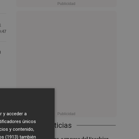
1
0:47
n
vi
r y acceder a
tificadores únicos
Últimas Noticias
cios y contenido,
os (1913)
también
Mario Domínguez, a un paso del Excelsior