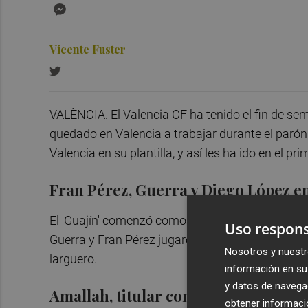
Messenger
Vicente Fuster
VALÈNCIA. El Valencia CF ha tenido el fin de se
quedado en Valencia a trabajar durante el parón
Valencia en su plantilla, y así les ha ido en el pr
Fran Pérez, Guerra y Diego López en 
El 'Guajín' comenzó como titular en el empate si
Uso respons
Guerra y Fran Pérez jugaron la segunda parte y 
Nosotros y nuestr
larguero.
información en su 
y datos de navega
Amallah, titular con Marruecos
obtener informació