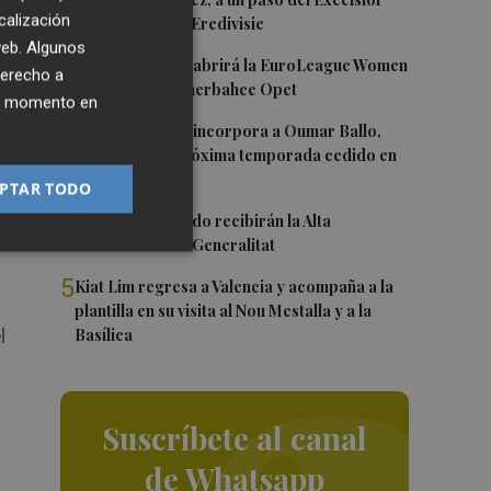
1
calización
Róterdam de la Eredivisie
e
 web. Algunos
2
Valencia Basket abrirá la EuroLeague Women
derecho a
en casa ante Fenerbahce Opet
ier momento en
3
Valencia Basket incorpora a Oumar Ballo,
que jugará la próxima temporada cedido en
Galatasaray
PTAR TODO
4
Ferran y Grimaldo recibirán la Alta
Distinción de la Generalitat
5
Kiat Lim regresa a Valencia y acompaña a la
plantilla en su visita al Nou Mestalla y a la
l
Basílica
Suscríbete al canal
de Whatsapp