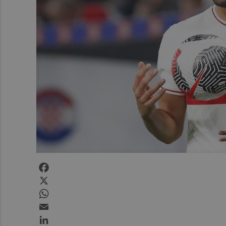
Facebook
X
WhatsApp
Email
LinkedIn