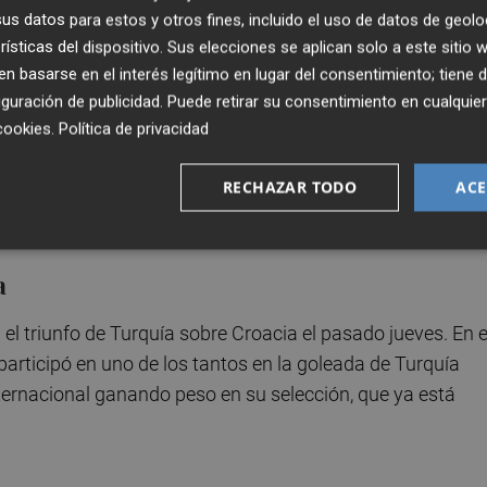
s datos para estos y otros fines, incluido el uso de datos de geolo
lección y fue sustituido en el minuto 77 durante el empat
rísticas del dispositivo. Sus elecciones se aplican solo a este sitio
tendrá una nueva oportunidad con Marruecos este martes
 basarse en el interés legítimo en lugar del consentimiento; tiene 
guración de publicidad
. Puede retirar su consentimiento en cualqu
cookies
.
Política de privacidad
RECHAZAR TODO
ACE
ora en el triunfo sobre Macedonia del Norte. El ariete
rá contra Malta.
a
n el triunfo de Turquía sobre Croacia el pasado jueves. En e
 participó en uno de los tantos en la goleada de Turquía
nternacional ganando peso en su selección, que ya está