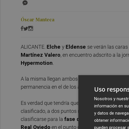
Messenger
Óscar Manteca
ALICANTE.
Elche
y
Eldense
se verán las caras
Martínez Valero
, en encuentro adscrito a la j
Hypermotion
.
A la misma llegan ambos con opciones de alcanzar
permanencia en el de los azulgranas.
Uso respons
Nosotros y nuestr
Es verdad que tendría que ser vía
'play-off'
, per
información en su 
clasificado, a dos puntos más el coeficiente part
y datos de navega
clasificarse para la
fase de ascenso a LaLiga
obtener informació
Real Oviedo
en el punto de mira, después de qu
pueden procesar su