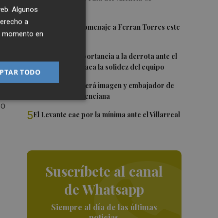
 web. Algunos
os
derecho a
2
Foios rendirá homenaje a Ferran Torres este
ier momento en
viernes
3
Sotelo resta importancia a la derrota ante el
Villarreal y destaca la solidez del equipo
PTAR TODO
el
4
Ferran Torres será imagen y embajador de
la Comunitat Valenciana
 o
5
El Levante cae por la mínima ante el Villarreal
Suscríbete al canal
de Whatsapp
a
Siempre al día de las últimas
noticias