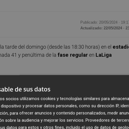
Publicado: 20/05/2024 ·
19:1
Actualizado: 22/05/2024 · 2
 la tarde del domingo (desde las 18:30 horas) en el
estadi
ornada 41 y penúltima de la
fase regular
en
LaLiga
 su objetivo: el ascenso en el caso de los franjiverdes y
able de sus datos
os socios utilizamos cookies y tecnologías similares para almacena
o el Elche entra en las dos últimas jornadas como octavo
dispositivo y procesar datos personales, como su dirección IP, iden
icular de goles del sexto, es decir, con opciones de
ción, para ofrecer anuncios y contenido personalizados, medir anun
 EA Sports
: el equipo de
Sebastián Beccacece
tiene al
n sobre la audiencia y mejorar los servicios.
Proveedores de tercer
e los azulones cayeran este lunes en el
Stage Front
s datos para estos y otros fines, incluido el uso de datos de geolo