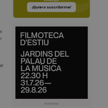
.
¡Quiero suscribirme!
el
ar
el