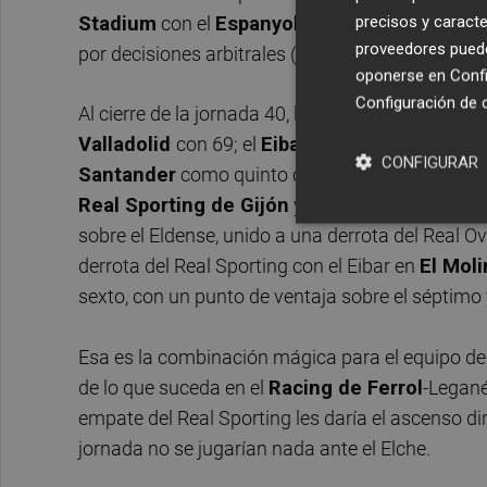
precisos y caracte
Stadium
con el
Espanyol
(2-1) en un encuentr
proveedores pueden
por decisiones arbitrales (sobre el verde y desde
oponerse en
Confi
Configuración de 
Al cierre de la jornada 40, las plazas de ascenso
Valladolid
con 69; el
Eibar
queda como tercero 
CONFIGURAR
Santander
como quinto con 64 y el Real Oviedo
Real Sporting de Gijón
y el Elche, respetivamen
sobre el Eldense, unido a una derrota del Real O
derrota del Real Sporting con el Eibar en
El Mol
sexto, con un punto de ventaja sobre el séptimo
Esa es la combinación mágica para el equipo d
de lo que suceda en el
Racing de Ferrol
-Legané
empate del Real Sporting les daría el ascenso di
jornada no se jugarían nada ante el Elche.