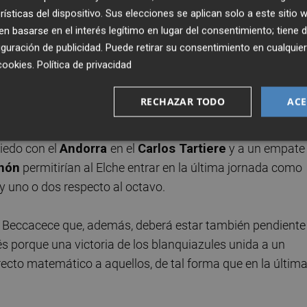
rísticas del dispositivo. Sus elecciones se aplican solo a este sitio
o que empezaron ganando y en el que se vieron perjudicad
 basarse en el interés legítimo en lugar del consentimiento; tiene 
 el
videoarbitraje
) bastante cuestionables.
guración de publicidad
. Puede retirar su consentimiento en cualqu
cookies
.
Política de privacidad
 directo son para el
Leganés
con 70 puntos y el
Real
con 68, el Espanyol como cuarto con 65, el
Racing de
RECHAZAR TODO
ACE
 como sexto con 61. Séptimo y octavo con 59 puntos son 
te. Por tanto, un triunfo de los franjiverdes el domingo
viedo con el
Andorra
en el
Carlos Tartiere
y a un empate
inón
permitirían al Elche entrar en la última jornada como
 y uno o dos respecto al octavo.
e Beccacece que, además, deberá estar también pendiente
s porque una victoria de los blanquiazules unida a un
recto matemático a aquellos, de tal forma que en la últim