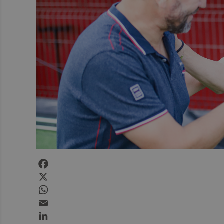
Facebook
X
WhatsApp
Email
LinkedIn