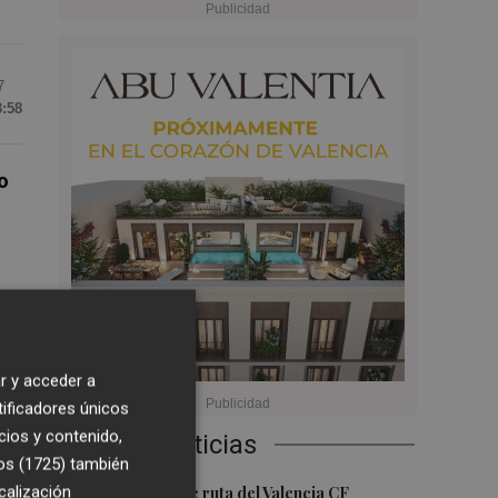
7
3:58
o
 la
r y acceder a
tificadores únicos
cios y contenido,
Últimas Noticias
os (1725)
también
1
calización
La nueva hoja de ruta del Valencia CF