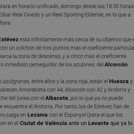
putará en horario unificado, domingo desde las 18:30 horas
bar-Real Oviedo y un Real Sporting-Eldense, en lo que a
fiere.
Estévez
está infinitamente más cerca de su objetivo que 
 con un colchón de tres puntos más el coeficiente particul
marca la zona de descenso, y a cinco más el coeficiente
ás inmediato perseguidor de los azulones, del
Alcorcón
.
 azulgranas, entre ellos y la zona roja, están el
Huesca
y 
aparecen Amorebieta con 44, Alcorcón con 42 y Andorra y
he del lunes con el
Albacete
, por lo que ya no puede
se encuentra el Andorra. Por tanto, los de Estévez han de
ro juega en
Lezama
con el
Espanyol (para el que los
ón en el
Ciutat de València
ante un
Levante
que ya lo