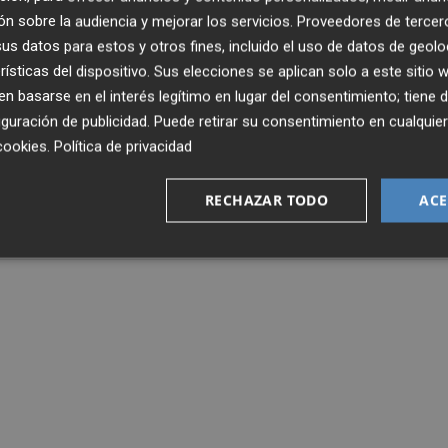
 explicaron diferentes iniciativas de negocio en torno al
n sobre la audiencia y mejorar los servicios.
Proveedores de tercer
to a nivel internacional, según informó el Atlético a trav
s datos para estos y otros fines, incluido el uso de datos de geolo
rísticas del dispositivo. Sus elecciones se aplican solo a este sitio
 basarse en el interés legítimo en lugar del consentimiento; tiene 
ham Hotspur
inglés, también participó en el encuentro co
guración de publicidad
. Puede retirar su consentimiento en cualqu
cookies
.
Política de privacidad
RECHAZAR TODO
ACE