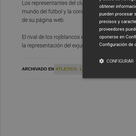
Los representantes del club y de la liga española
obtener informació
mundo del fútbol y la consolidación del campeona
pueden procesar su
de su página web.
precisos y caracte
proveedores pueden
El rival de los rojiblancos este viernes, el
Totten
oponerse en
Confi
Configuración de 
la representación del exjugador Ledley King.
CONFIGURAR
ARCHIVADO EN
ATLETICO
LALIGA