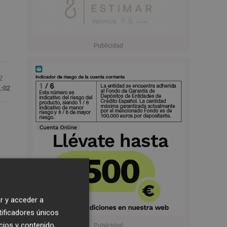
2
1:02
r y acceder a
tificadores únicos
cios y contenido,