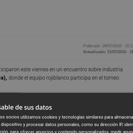
Publicado: 29/07/2016 ·
10:1
Actualizado: 31/07/2016 · 1
ticiparon este viernes en un encuentro sobre industria
ia),
donde el equipo rojiblanco participa en el torneo
o 'Community in Business', representado por el consejero
able de sus datos
l Guillermo Moraleda;
mientras que por LaLiga World
os socios utilizamos cookies y tecnologías similares para almacena
dispositivo y procesar datos personales, como su dirección IP, iden
ción, para ofrecer anuncios y contenido personalizados, medir anun