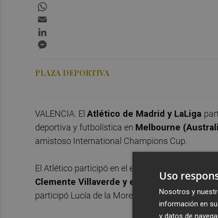
WhatsApp
Email
LinkedIn
Messenger
PLAZA DEPORTIVA
VALENCIA. El
Atlético de Madrid y LaLiga
par
deportiva y futbolística en
Melbourne (Austral
amistoso International Champions Cup.
El Atlético participó en el encuentro, denominad
Uso respons
Clemente Villaverde y el director comercia
Nosotros y nuestr
participó Lucía de la Morena.
información en su 
y datos de navega