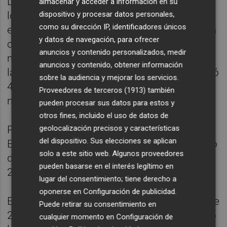
La sombra del cero en pértiga que sufrió en
almacenar y acceder a información en su
dispositivo y procesar datos personales,
los Europeos al aire libre de Berlín 2018 con
como su dirección IP, identificadores únicos
el listón en 4,60 pasó por la cabeza de Ureña
y datos de navegación, para ofrecer
cuando hizo aquí el primer nulo sobre la
anuncios y contenido personalizados, medir
misma altura, la primera que intentaba, pero
anuncios y contenido, obtener información
la superó a la segunda tentativa y luego saltó
sobre la audiencia y mejorar los servicios.
4,90, una marca que casi le aseguraba
Proveedores de terceros (1913)
también
medalla.
pueden procesar sus datos para estos y
otros fines, incluido el uso de datos de
geolocalización precisos y características
Pero hubo emoción hasta la última prueba.
del dispositivo. Sus elecciones se aplican
El polaco Pawel Wiesiolek hizo el mejor salto
solo a este sitio web. Algunos proveedores
de su vida en pértiga (2,20) y se situó a sólo
pueden basarse en el interés legítimo en
25 puntos de Ureña.
lugar del consentimiento; tiene derecho a
oponerse en
Configuración de publicidad
.
El español afrontaba el 800 con poco más de
Puede retirar su consentimiento en
2 segundos de margen sobre el polaco, pero
cualquier momento en
Configuración de