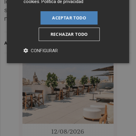
lo ató en corto y cruzó la meta en el mismo
cookies
.
Política de privacidad
segundo que él para amarrar su tercera
ACEPTAR TODO
medalla consecutiva.
RECHAZAR TODO
ARCHIVADO EN
JORGE UREÑA
ATLETISMO
CONFIGURAR