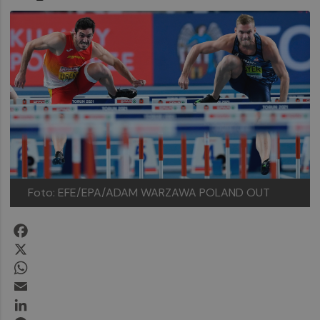
Foto: EFE/EPA/ADAM WARZAWA POLAND OUT
Facebook
X
WhatsApp
Email
LinkedIn
Messenger