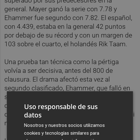
superado por sus predecesores en la
general. Mayer ganó la serie con 7.78 y
Ehammer fue segundo con 7.82. El español,
con 4.439, estaba en la general 42 puntos
por debajo de su récord y con un margen de
103 sobre el cuarto, el holandés Rik Taam.
Una prueba tan técnica como la pértiga
volvía a ser decisiva, antes del 800 de
clausura. El drama afectó esta vez al
segundo clasificado, Ehammer, que falló en
su primera altura (4,50) y cosechó un cero
que le dejaba fuera del concurso al tiempo
Uso responsable de sus
datos
que casi garantizaba la medalla al español, si
no fallaba.
Nosotros y nuestros socios utilizamos
cookies y tecnologías similares para